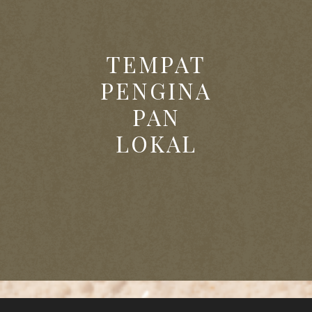
TEMPAT
PENGINA
PAN
LOKAL