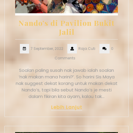
Nando’s di Pavilion Bukit
Jalil
7 September, 2022
Raja.Cuti
0
Comments
Soalan paling susah nak jawab ialah soalan
‘nak makan mana harini?’. So harini Sis Maya
nak suggest dekat korang untuk makan dekat
Nando’s, tapi bila sebut Nando’s je mesti
dalam fikiran kita ayam, kalau tak…
Lebih Lanjut