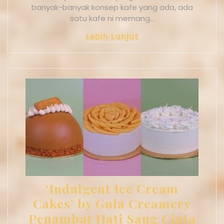
banyak-banyak konsep kafe yang ada, ada
satu kafe ni memang…
Lebih Lanjut
‘Indulgent Ice Cream
Cakes’ by Gula Creamery
Penambat Hati Sang Cinta