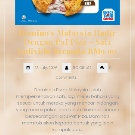
Domino’s Malaysia Hadir
Dengan Paf Piza – Saiz
Individu Bermula RM9.90
23 July, 2026
RC.Off1c14L
0
Comments
Domino’s Pizza Malaysia telah
memperkenalkan satu lagi menu baharu yang
sesuai untuk mereka yang mencari hidangan
yang mesra poket dan boleh dinikmati secara
berseorangan iaitu Paf Piza. Domino’s
memfokuskan kepada bentuk yang lebih
kompak dan…