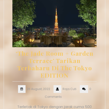
‘The Jade Room + Garden
Terrace’ Tarikan
Terbaharu Di The Tokyo
EDITION
26 August, 2022
Raja.Cuti
0
Comments
Terletak di Tokyo dengan jarak cuma 500