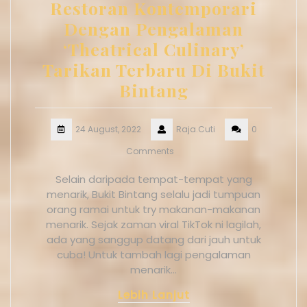
Restoran Kontemporari
Dengan Pengalaman
‘Theatrical Culinary’
Tarikan Terbaru Di Bukit
Bintang
24 August, 2022
Raja.Cuti
0
Comments
Selain daripada tempat-tempat yang
menarik, Bukit Bintang selalu jadi tumpuan
orang ramai untuk try makanan-makanan
menarik. Sejak zaman viral TikTok ni lagilah,
ada yang sanggup datang dari jauh untuk
cuba! Untuk tambah lagi pengalaman
menarik…
Lebih Lanjut