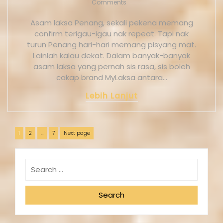
Comments
Asam laksa Penang, sekali pekena memang
confirm terigau-igau nak repeat. Tapi nak
turun Penang hari-hari memang pisyang mat.
Lainlah kalau dekat. Dalam banyak-banyak
asam laksa yang pernah sis rasa, sis boleh
cakap brand MyLaksa antara…
Lebih Lanjut
1
2
…
7
Next page
Search