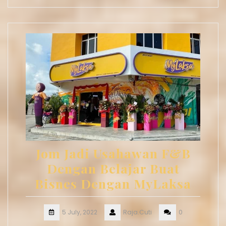
Jom Jadi Usahawan F&B
Dengan Belajar Buat
Bisnes Dengan MyLaksa
5 July, 2022
Raja.Cuti
0