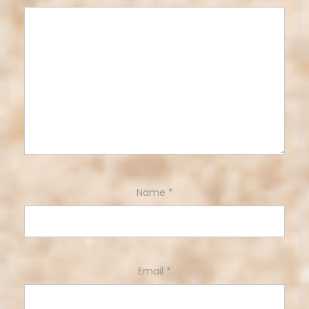
Name
*
Email
*