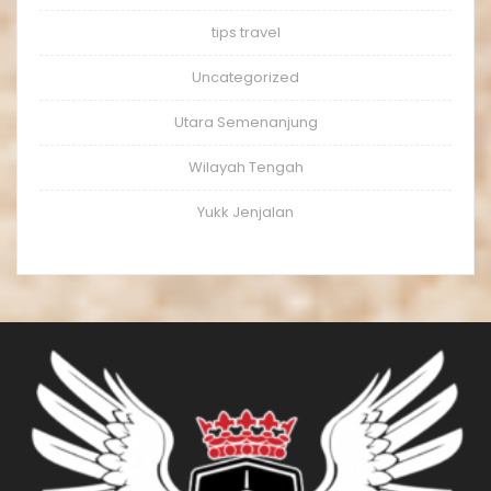
tips travel
Uncategorized
Utara Semenanjung
Wilayah Tengah
Yukk Jenjalan