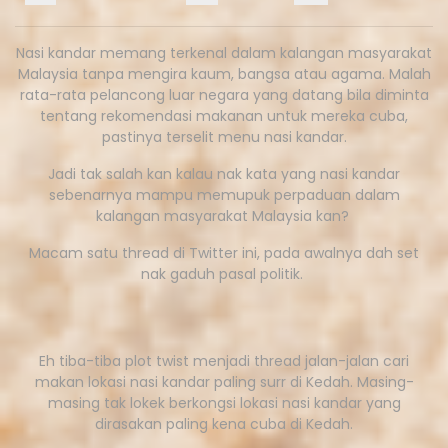
Nasi kandar memang terkenal dalam kalangan masyarakat
Malaysia tanpa mengira kaum, bangsa atau agama. Malah
rata-rata pelancong luar negara yang datang bila diminta
tentang rekomendasi makanan untuk mereka cuba,
pastinya terselit menu nasi kandar.
Jadi tak salah kan kalau nak kata yang nasi kandar
sebenarnya mampu memupuk perpaduan dalam
kalangan masyarakat Malaysia kan?
Macam satu thread di Twitter ini, pada awalnya dah set
nak gaduh pasal politik.
Eh tiba-tiba plot twist menjadi thread jalan-jalan cari
makan lokasi nasi kandar paling surr di Kedah. Masing-
masing tak lokek berkongsi lokasi nasi kandar yang
dirasakan paling kena cuba di Kedah.