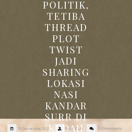
POLITIK,
TETIBA
THREAD
PLOT
TWIST
JADI
SHARING
LOKASI
NASI
KANDAR
SURR DI
KEDAH
15 December, 2022
Raja.Cuti
0 Comments