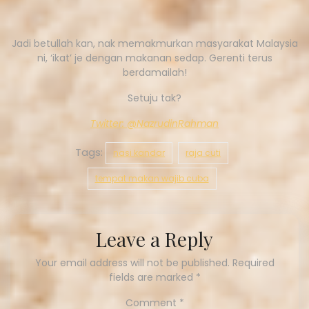
Jadi betullah kan, nak memakmurkan masyarakat Malaysia
ni, ‘ikat’ je dengan makanan sedap. Gerenti terus
berdamailah!
Setuju tak?
Twitter: @Nazru
dinRahman
Tags:
nasi kandar
raja cuti
tempat makan wajib cuba
Leave a Reply
Your email address will not be published.
Required
fields are marked
*
Comment
*