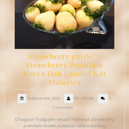
Strawberry putih? 5
Strawberry Premium
Korea Dah Landed Kat
Malaysia
14 December, 2023
RC.Off1c14L
0
Comments
Chagiya! Ttalgi joh-ahae? Peminat strawberry
premium boleh puaskan selera korang