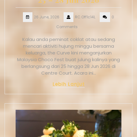
26 June, 2026
RC.Off1c14L
0
Comments
Kalau anda peminat coklat atau sedang
mencari aktiviti hujung minggu bersama
keluarga, the Curve kini menganjurkan
Malaysia Choco Fest buat julung kalinya yang
berlangsung dari 25 hingga 28 Jun 2026 di
Centre Court. Acara ini…
Lebih Lanjut