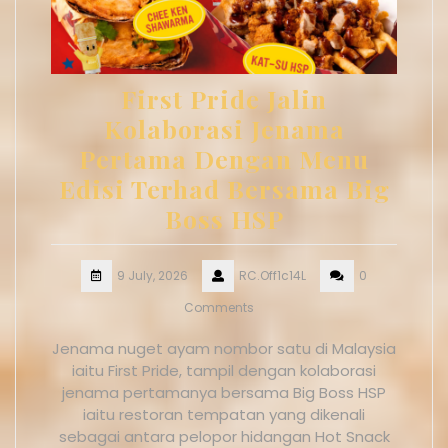
First Pride Jalin
Kolaborasi Jenama
Pertama Dengan Menu
Edisi Terhad Bersama Big
Boss HSP
9 July, 2026
RC.Off1c14L
0
Comments
Jenama nuget ayam nombor satu di Malaysia
iaitu First Pride, tampil dengan kolaborasi
jenama pertamanya bersama Big Boss HSP
iaitu restoran tempatan yang dikenali
sebagai antara pelopor hidangan Hot Snack