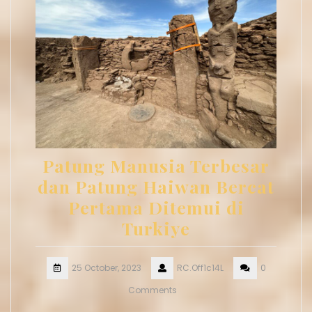
Patung Manusia Terbesar
dan Patung Haiwan Bercat
Pertama Ditemui di
Turkiye
25 October, 2023
RC.Off1c14L
0
Comments