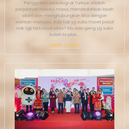
Penggalian arkeologi di Türkiye adalah
perjalanan melalui masa, mendedahkan kisah
silam dan menghubungkan kita dengan
warisan manusia. Ada tak yg suka travel pasal
nak tgk historical sites? Klu ada geng yg suka
boleh la plan…
Lebih Lanjut