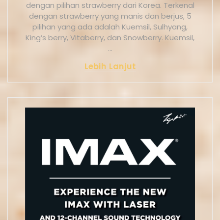
dengan pilihan strawberry dari Korea. Terkenal
dengan strawberry yang manis dan berjus, 5
pilihan yang ada adalah Kuemsil, Sulhyang,
King’s berry, Vitaberry, dan Snowberry. Kuemsil,
…
Lebih Lanjut