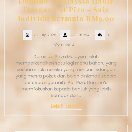
Domino’s Malaysia Hadir
Dengan Paf Piza – Saiz
Individu Bermula RM9.90
23 July, 2026
RC.Off1c14L
0
Comments
Domino’s Pizza Malaysia telah
memperkenalkan satu lagi menu baharu yang
sesuai untuk mereka yang mencari hidangan
yang mesra poket dan boleh dinikmati secara
berseorangan iaitu Paf Piza. Domino’s
memfokuskan kepada bentuk yang lebih
kompak dan…
Lebih Lanjut