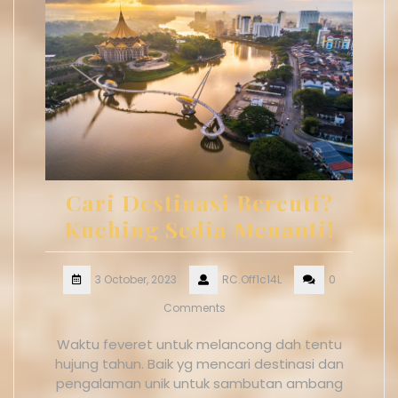
Cari Destinasi Bercuti?
Kuching Sedia Menanti!
3 October, 2023
RC.Off1c14L
0
Comments
Waktu feveret untuk melancong dah tentu
hujung tahun. Baik yg mencari destinasi dan
pengalaman unik untuk sambutan ambang