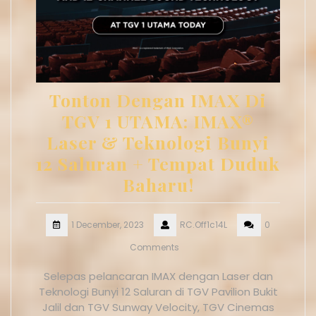
Tonton Dengan IMAX Di
TGV 1 UTAMA: IMAX®
Laser & Teknologi Bunyi
12 Saluran + Tempat Duduk
Baharu!
1 December, 2023
RC.Off1c14L
0
Comments
Selepas pelancaran IMAX dengan Laser dan
Teknologi Bunyi 12 Saluran di TGV Pavilion Bukit
Jalil dan TGV Sunway Velocity, TGV Cinemas