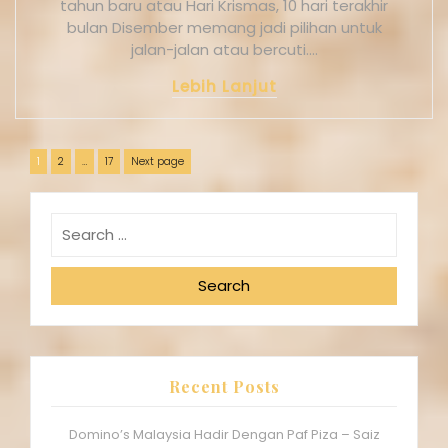
tahun baru atau Hari Krismas, 10 hari terakhir
bulan Disember memang jadi pilihan untuk
jalan-jalan atau bercuti.…
Lebih Lanjut
1
2
…
17
Next page
Search
Recent Posts
Domino’s Malaysia Hadir Dengan Paf Piza – Saiz