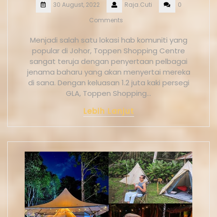
30 August, 2022
Raja.Cuti
0
Comments
Menjadi salah satu lokasi hab komuniti yang
popular di Johor, Toppen Shopping Centre
sangat teruja dengan penyertaan pelbagai
jenama baharu yang akan menyertai mereka
di sana. Dengan keluasan 1.2 juta kaki persegi
GLA, Toppen Shopping…
Lebih Lanjut