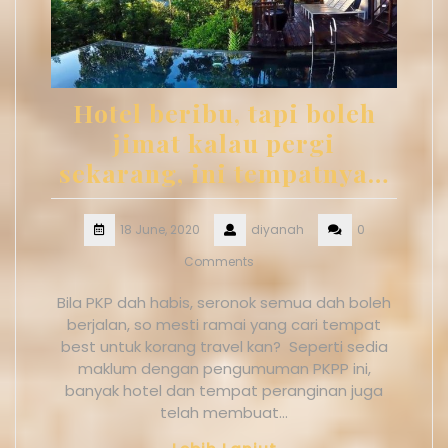
Hotel beribu, tapi boleh
jimat kalau pergi
sekarang, ini tempatnya…
18 June, 2020
diyanah
0
Comments
Bila PKP dah habis, seronok semua dah boleh
berjalan, so mesti ramai yang cari tempat
best untuk korang travel kan? Seperti sedia
maklum dengan pengumuman PKPP ini,
banyak hotel dan tempat peranginan juga
telah membuat…