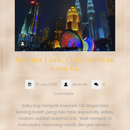
Saloma Link, 1 lagi tarikan
baru KL
13 July, 2020
diyanah
0
Comments
Satu lagi tempat menarik Cik Gaya rasa
korang boleh pergi bila free, especially waktu
malam adalah Saloma Link. Well tempat ni
baru buka, memang cantik dengan lampu-