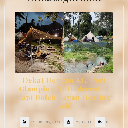
Dekat Dengan KL, Port
Glamping Ni Underrated
Tapi Boleh Layan Healing
Beb!
26 January, 2023
Raja.Cuti
0