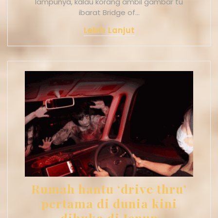
lampunya, kalau korang ambil gambar tu
ibarat Bridge of…
Lebih Lanjut
Rumah hantu ‘drive thru’
pertama di dunia kini
dibuka di Jepun