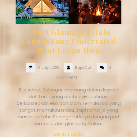
5 Port Glamping Hulu
Langat Yang Underrated
Buat Layan Jiwa
12 July, 2022
Raja.Cuti
0
Comments
Bila sebut Selangor, memang dalam kepala
dah terbayang destinasi-destinasi
berkonsepkan eko dan alam semula jadi yang
sangat memukau mata. Tapi ramai je yang
masih tak tahu Selangor ni kaya dengan port
camping dan glamping. Kalau…
Lebih Lanjut