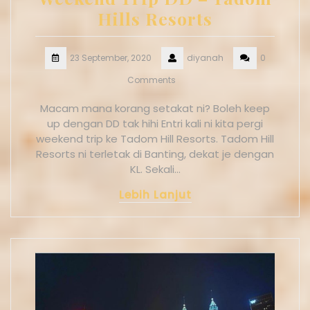
Hills Resorts
23 September, 2020
diyanah
0
Comments
Macam mana korang setakat ni? Boleh keep
up dengan DD tak hihi Entri kali ni kita pergi
weekend trip ke Tadom Hill Resorts. Tadom Hill
Resorts ni terletak di Banting, dekat je dengan
KL. Sekali…
Lebih Lanjut