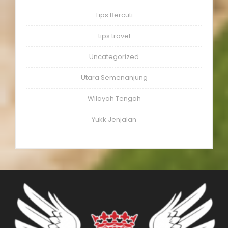
Tips Bercuti
tips travel
Uncategorized
Utara Semenanjung
Wilayah Tengah
Yukk Jenjalan