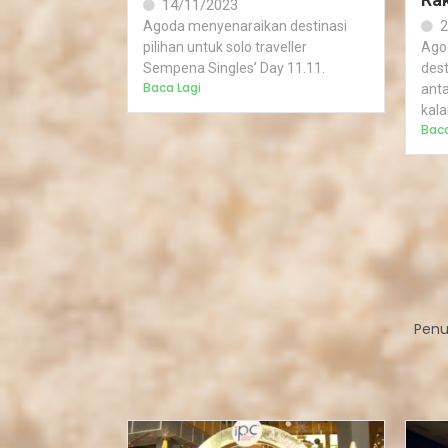
14/11/2023
2
Agoda menyenaraikan destinasi
pilihan untuk solo traveller
Ago
Sempena Singles’ Day 11.11.
des
Baca Lagi
anta
kala
Baca
Penu