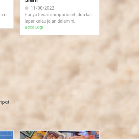
11/08/2022
m ni
Punya besar sampai boleh dua kali
lapar kalau jalan dalam ni.
Baca Lagi
mpat.