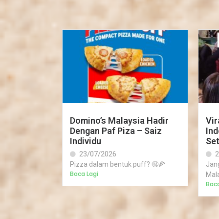
Domino’s Malaysia Hadir
Vir
Dengan Paf Piza – Saiz
Ind
Individu
Set
23/07/2026
2
Pizza dalam bentuk puff? 🤤🍕
Jan
Baca Lagi
Mala
Baca