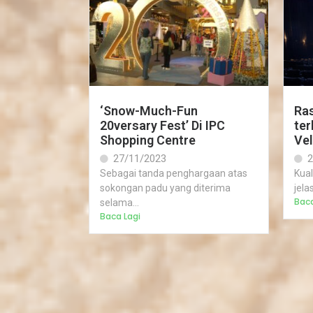
‘Snow-Much-Fun
Ra
20versary Fest’ Di IPC
ter
Shopping Centre
Vel
27/11/2023
2
Sebagai tanda penghargaan atas
Kual
sokongan padu yang diterima
jela
Baca
selama...
Baca Lagi