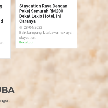
g
Staycation Raya Dengan
Pakej Semurah RM280
Dekat Lexis Hotel, Ini
nd
Caranya
28/04/2022
Balik kampung, kita bawa mak ayah
staycation.
Baca Lagi
man
UBA
angan.