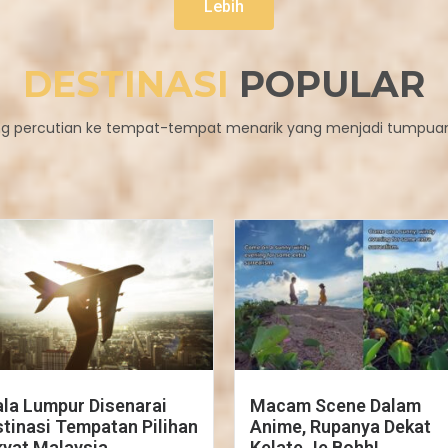
Lebih
DESTINASI
POPULAR
g percutian ke tempat-tempat menarik yang menjadi tumpuan
la Lumpur Disenarai
Macam Scene Dalam
tinasi Tempatan Pilihan
Anime, Rupanya Dekat
yat Malaysia
Kelate Je Bohh!