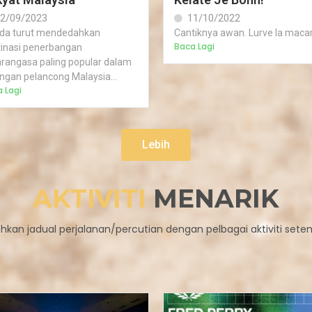
2/09/2023
11/10/2022
da turut mendedahkan
Cantiknya awan. Lurve la maca
Baca Lagi
tinasi penerbangan
rangasa paling popular dalam
ngan pelancong Malaysia...
 Lagi
Lebih
AKTIVITI
MENARIK
hkan jadual perjalanan/percutian dengan pelbagai aktiviti sete