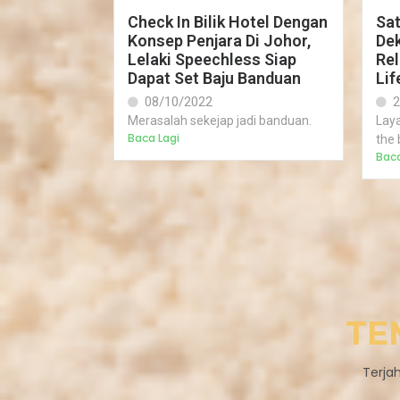
Check In Bilik Hotel Dengan
Sat
Konsep Penjara Di Johor,
Dek
Lelaki Speechless Siap
Rel
Dapat Set Baju Banduan
Lif
08/10/2022
2
Merasalah sekejap jadi banduan.
Lay
Baca Lagi
the 
Baca
TE
Terja