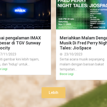
sai pengalaman IMAX
Meriahkan Malam Deng
besar di TGV Sunway
Musik Di Fred Perry Nig
ocity
Tales: JioSpace
7/11/2023
23/10/2023
iti gambar kini lebih tajam,
Sertai acara musik sepanjang
s, dan ‘hidup’ untuk...
malam dengan barisan bakat
 Lagi
tempatan...
Baca Lagi
Lebih