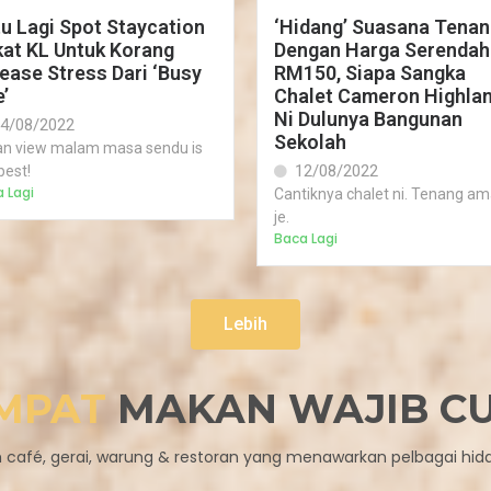
u Lagi Spot Staycation
‘Hidang’ Suasana Tenan
at KL Untuk Korang
Dengan Harga Serendah
ease Stress Dari ‘Busy
RM150, Siapa Sangka
e’
Chalet Cameron Highla
Ni Dulunya Bangunan
4/08/2022
Sekolah
an view malam masa sendu is
12/08/2022
best!
 Lagi
Cantiknya chalet ni. Tenang a
je.
Baca Lagi
Lebih
MPAT
MAKAN WAJIB C
h café, gerai, warung & restoran yang menawarkan pelbagai hid