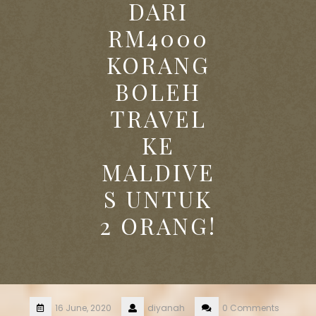
DARI
RM4000
KORANG
BOLEH
TRAVEL
KE
MALDIVE
S UNTUK
2 ORANG!
16 June, 2020
diyanah
0 Comments