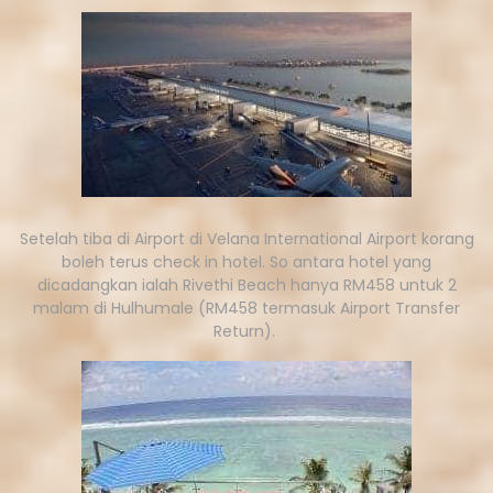
Setelah tiba di Airport di Velana International Airport korang
boleh terus check in hotel. So antara hotel yang
dicadangkan ialah Rivethi Beach hanya RM458 untuk 2
malam di Hulhumale (RM458 termasuk Airport Transfer
Return).