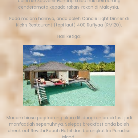
boleh ke Souvenir Hunting kalau nak beli barang
cenderamata kepada rakan-rakan di Malaysia.
Pada malam harinya, anda boleh Candle Light Dinner di
Kick’s Restaurant (tepi laut) 400 Rufiyaa (RM120).
Hari ketiga:
Macam biasa pagi korang akan dihidangkan breakfast jadi
manfaatlah sepenuhnya. Selepas breakfast anda boleh
check out Revithi Beach Hotel dan berangkat ke Paradise
Island.