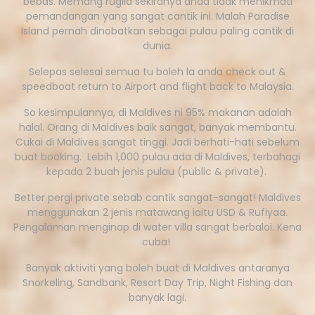
bebas. Memang rugila sekiranya anda tidak menikmati
pemandangan yang sangat cantik ini. Malah Paradise
Island pernah dinobatkan sebagai pulau paling cantik di
dunia.
Selepas selesai semua tu boleh la anda check out &
speedboat return to Airport and flight back to Malaysia.
So kesimpulannya, di Maldives ni 95% makanan adalah
halal. Orang di Maldives baik sangat, banyak membantu.
Cukai di Maldives sangat tinggi. Jadi berhati-hati sebelum
buat booking. Lebih 1,000 pulau ada di Maldives, terbahagi
kepada 2 buah jenis pulau (public & private).
Better pergi private sebab cantik sangat-sangat! Maldives
menggunakan 2 jenis matawang iaitu USD & Rufiyaa.
Pengalaman menginap di water villa sangat berbaloi. Kena
cuba!
Banyak aktiviti yang boleh buat di Maldives antaranya
Snorkeling, Sandbank, Resort Day Trip, Night Fishing dan
banyak lagi.