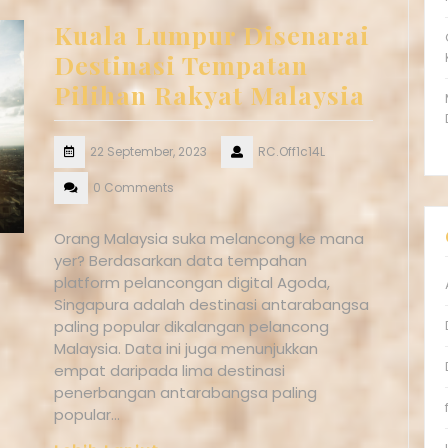
Kuala Lumpur Disenarai
Destinasi Tempatan
Pilihan Rakyat Malaysia
22 September, 2023
RC.Off1c14L
0 Comments
Orang Malaysia suka melancong ke mana
yer? Berdasarkan data tempahan
platform pelancongan digital Agoda,
Singapura adalah destinasi antarabangsa
paling popular dikalangan pelancong
Malaysia. Data ini juga menunjukkan
empat daripada lima destinasi
penerbangan antarabangsa paling
popular…