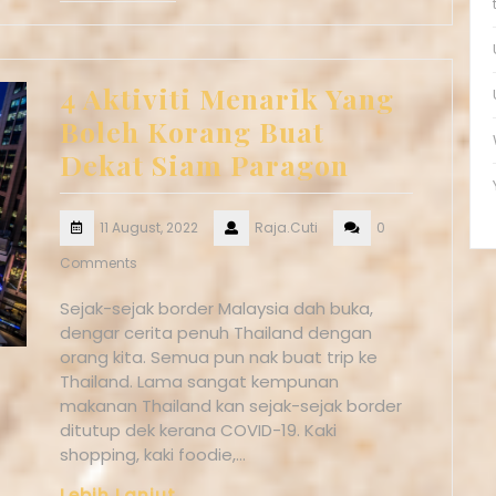
4 Aktiviti Menarik Yang
Boleh Korang Buat
Dekat Siam Paragon
11 August, 2022
Raja.Cuti
0
Comments
Sejak-sejak border Malaysia dah buka,
dengar cerita penuh Thailand dengan
orang kita. Semua pun nak buat trip ke
Thailand. Lama sangat kempunan
makanan Thailand kan sejak-sejak border
ditutup dek kerana COVID-19. Kaki
shopping, kaki foodie,…
Lebih Lanjut