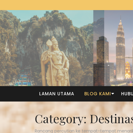
LAMAN UTAMA
BLOG KAMI
HUBU
Category:
Destina
Rancang percutian ke tempat-tempat menari