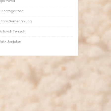
tips travel
Uncategorized
Utara Semenanjung
Wilayah Tengah
Yukk Jenjalan