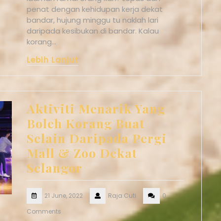
penat dengan kehidupan kerja dekat
bandar, hujung minggu tu naklah lari
daripada kesibukan di bandar. Kalau
korang…
Lebih Lanjut
Aktiviti Menarik Yang
Boleh Korang Buat
Selain Daripada Pergi
Mall & Zoo Dekat
Selangor
21 June, 2022
Raja.Cuti
0
Comments