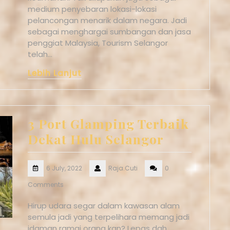
medium penyebaran lokasi-lokasi
pelancongan menarik dalam negara. Jadi
sebagai menghargai sumbangan dan jasa
penggiat Malaysia, Tourism Selangor
telah…
Lebih Lanjut
3 Port Glamping Terbaik
Dekat Hulu Selangor
6 July, 2022
Raja.Cuti
0
Comments
Hirup udara segar dalam kawasan alam
semula jadi yang terpelihara memang jadi
idaman ramai orang kan? Lepas dah