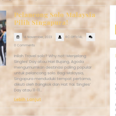
Pelancong Solo Malaysia
Pilih Singapura!
14 November, 2023
RC.Off1c14L
0 Comments
Inilah Travel solo? Why not! Menjelang
Singles’ Day atau Hari Bujang, Agoda
mengumumkan destinasi paling popular
untuk pelancong solo. Bagi Malaysia,
Singapura menduduki tempat pertama,
diikuti oleh Bangkok dan Hat Yai. Singles’
Day atau 11-11…
Lebih Lanjut