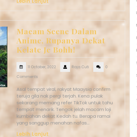
Lebih Lanjut
Macam Scene Dalam
Anime, Rupanya Dekat
Kelate Je Bohh!
11 October, 2022
Raja.Cuti
0
Comments
Asal tempat viral, rakyat Maaysia confirm
teruja gila nak pergi terjah. Kena pulak
sekarang memang refer TikTok untuk tahu
tempat menarik. Tengok jelah macam loji
kumbahan dekat Kedah tu. Berapa ramai
yang sanggup menahan nafas…
Lebih Lanjut