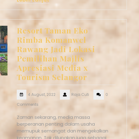
Resort Taman Eko
Rimba Komanwel
Rawang Jadi Lokasi
Pemilihan Majlis
Apresiasi Media x
Tourism Selangor
4 August, 2022
Raja.Cuti
0
Comments
Zaman sekarang, media massa
berperanan penting dalam usaha
memupuk semangat dan mengekalkan
keamanan. Tak dilupakan juga sebagai