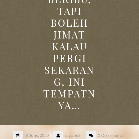
TAPI
BOLEH
JIMAT
KALAU
PERGI
SEKARAN
G, INI
TEMPATN
YA…
18 June, 2020
diyanah
0 Comments