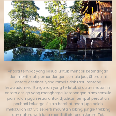
Antara tempat yang sesuai untuk mencari ketenangan
dan menikmati pemandangan semula jadi, Shorea ini
antara destinasi yang ramai tidak tahu tentang
kewujudannya. Bangunan yang terletak di dalam hutan ini
antara design yang menghargai ketenangan alam semula
jadi malah juga sesuai untuk dijadikan tempat percutian
peribadi keluarga. Selain berehat anda juga boleh
melakukan aktiviti seperti mountain biking, jungle trekking
dan nature walk juga mandi di air terjun Jeram Toi.