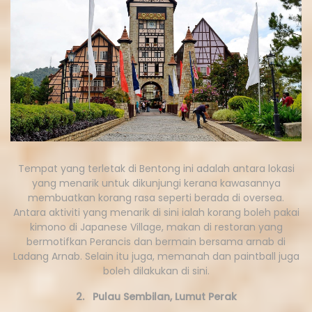
Tempat yang terletak di Bentong ini adalah antara lokasi
yang menarik untuk dikunjungi kerana kawasannya
membuatkan korang rasa seperti berada di oversea.
Antara aktiviti yang menarik di sini ialah korang boleh pakai
kimono di Japanese Village, makan di restoran yang
bermotifkan Perancis dan bermain bersama arnab di
Ladang Arnab. Selain itu juga, memanah dan paintball juga
boleh dilakukan di sini.
2. Pulau Sembilan, Lumut Perak