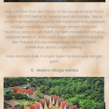
Bagi peminat flora dan fauna, ini dia syurga korang! Hutan
seluas 160,000 hektar ini terletak jauh dari bandar. Sesuai
untuk membawa keluarga lari dari kesibukan kota, kawasan
ini juga menjanjikan ketenangan dengan flora dan
faunanya yang sangat indah. Dengan menaiki bot untuk ke
kawasan tersebut, anda pasti dapat menyaksikan burung
dan hidupan liar sepanjang sungai dan juga boleh
melakukan aktiviti jungle trekking.
kalau bernasib baik, mungkin boleh terserempak dengan
gajah.
5. Masbro Village, Melaka