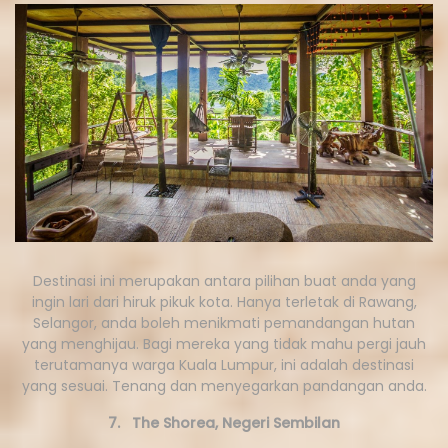
Destinasi ini merupakan antara pilihan buat anda yang
ingin lari dari hiruk pikuk kota. Hanya terletak di Rawang,
Selangor, anda boleh menikmati pemandangan hutan
yang menghijau. Bagi mereka yang tidak mahu pergi jauh
terutamanya warga Kuala Lumpur, ini adalah destinasi
yang sesuai. Tenang dan menyegarkan pandangan anda.
7. The Shorea, Negeri Sembilan