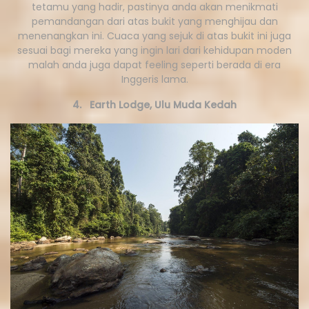
tetamu yang hadir, pastinya anda akan menikmati
pemandangan dari atas bukit yang menghijau dan
menenangkan ini. Cuaca yang sejuk di atas bukit ini juga
sesuai bagi mereka yang ingin lari dari kehidupan moden
malah anda juga dapat feeling seperti berada di era
Inggeris lama.
4. Earth Lodge, Ulu Muda Kedah