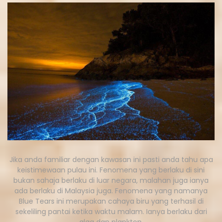
Jika anda familiar dengan kawasan ini pasti anda tahu apa
keistimewaan pulau ini. Fenomena yang berlaku di sini
bukan sahaja berlaku di luar negara, malahan juga ianya
ada berlaku di Malaysia juga. Fenomena yang namanya
Blue Tears ini merupakan cahaya biru yang terhasil di
sekeliling pantai ketika waktu malam. Ianya berlaku dari
alga dan plankton.