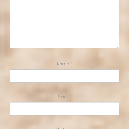
Name
*
Email
*