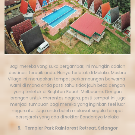
Bagi mereka yang suka bergambar, ini mungkin adalah
destinasi terbaik anda. Hanya terletak di Melaka, Masbro
Village ini merupakan tempat perkampungan berwarna-
warni di mana anda pasti tahu tidak jauh beza dengan
yang terletak di Brighton Beach Melbourne. Dengan
larangan untuk merentas negara, pasti tempat ini juga
menjadi tumpuan bagi mereka yang inginkan feel luar
negara itu. Juga anda boleh melawat segala tempat
bersejarah yang ada di sekitar Bandaraya Melaka.
6. Templer Park Rainforest Retreat, Selangor