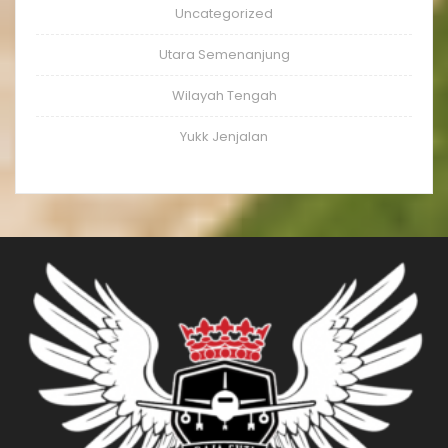
Uncategorized
Utara Semenanjung
Wilayah Tengah
Yukk Jenjalan