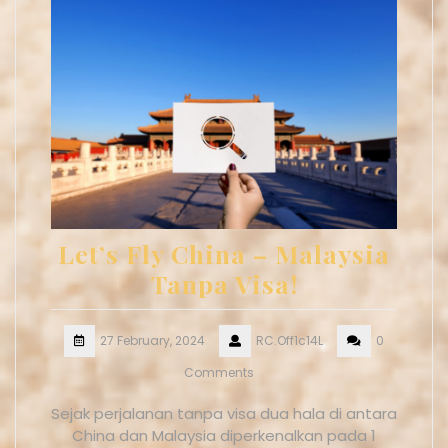
Let’s Fly China – Malaysia
Tanpa Visa!
27 February, 2024
RC.Off1c14L
0
Comments
Sejak perjalanan tanpa visa dua hala di antara
China dan Malaysia diperkenalkan pada 1