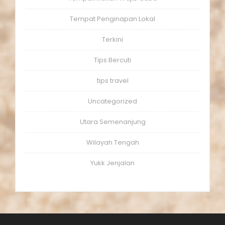
Tempat Penginapan Lokal
Terkini
Tips Bercuti
tips travel
Uncategorized
Utara Semenanjung
Wilayah Tengah
Yukk Jenjalan