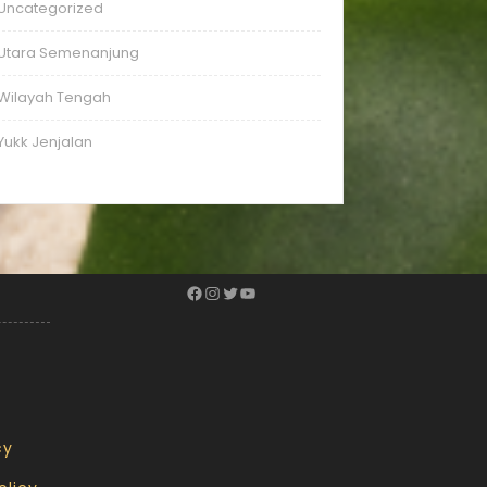
Uncategorized
Utara Semenanjung
Wilayah Tengah
Yukk Jenjalan
cy