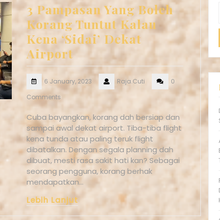
3 Pampasan Yang Boleh
Korang Tuntut Kalau
Kena ‘Sidai’ Dekat
Airport
6 January, 2023
Raja.Cuti
0
Comments
Cuba bayangkan, korang dah bersiap dan
sampai awal dekat airport. Tiba-tiba flight
kena tunda atau paling teruk flight
dibatalkan. Dengan segala planning dah
dibuat, mesti rasa sakit hati kan? Sebagai
seorang pengguna, korang berhak
mendapatkan…
Lebih Lanjut