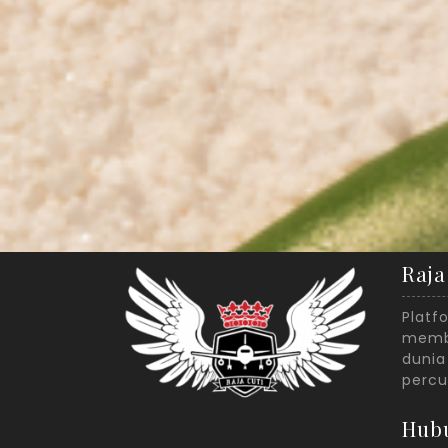
Raja
Platf
membe
dunia
percu
Hub