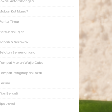
Lokasi Antarabangsa
Makan Kat Mana?
Pantai Timur
Percutian Bajet
Sabah & Sarawak
Selatan Semenanjung
Tempat Makan Wajib Cuba
Tempat Penginapan Lokal
Terkini
Tips Bercuti
tips travel