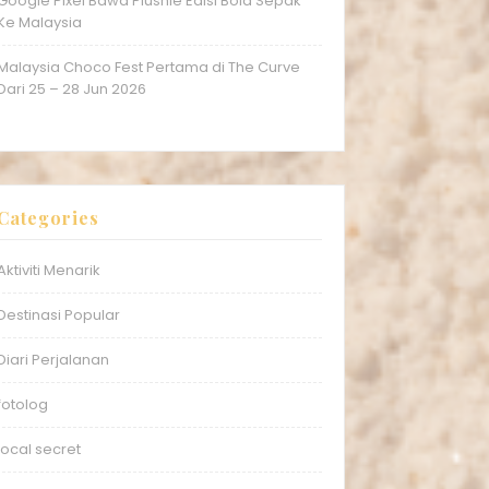
Google Pixel Bawa Plushie Edisi Bola Sepak
Ke Malaysia
Malaysia Choco Fest Pertama di The Curve
Dari 25 – 28 Jun 2026
Categories
Aktiviti Menarik
Destinasi Popular
Diari Perjalanan
fotolog
local secret