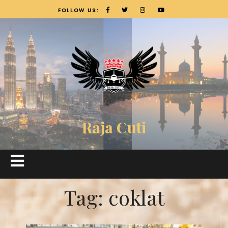
FOLLOW US:
Raja Cuti
Tag:
coklat