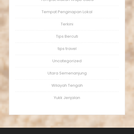
Tempat Penginapan Lokal
Terkini
Tips Bercuti
tips travel
Uncategorized
Utara Semenanjung
Wilayah Tengah
Yukk Jenjalan