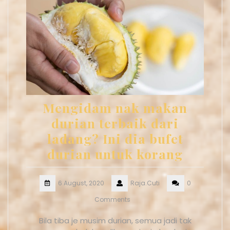
Mengidam nak makan
durian terbaik dari
ladang? Ini dia bufet
durian untuk korang
6 August, 2020
Raja.Cuti
0
Comments
Bila tiba je musim durian, semua jadi tak