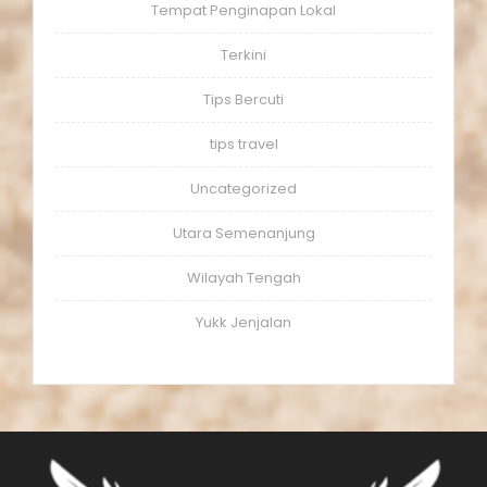
Tempat Penginapan Lokal
Terkini
Tips Bercuti
tips travel
Uncategorized
Utara Semenanjung
Wilayah Tengah
Yukk Jenjalan