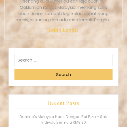
senang duduk melilau cari raja buah ni.
Maklumlah rakyat Malaysia memang suka
buah durian tambah lagi kalau dapat yang
manis, isi kuning dan ada rasa lemak. Perghh…
Lebih Lanjut
Search
Recent Posts
Domino’s Malaysia Hadir Dengan Paf Piza – Saiz
Individu Bermula RM9.90