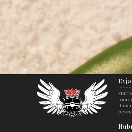
Raja
Platf
membe
dunia
percu
Hub