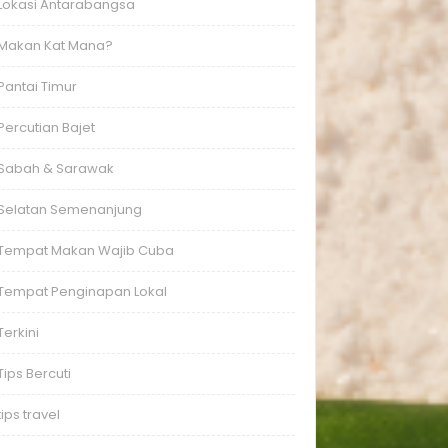
Lokasi Antarabangsa
Makan Kat Mana?
Pantai Timur
Percutian Bajet
Sabah & Sarawak
Selatan Semenanjung
Tempat Makan Wajib Cuba
Tempat Penginapan Lokal
Terkini
Tips Bercuti
tips travel