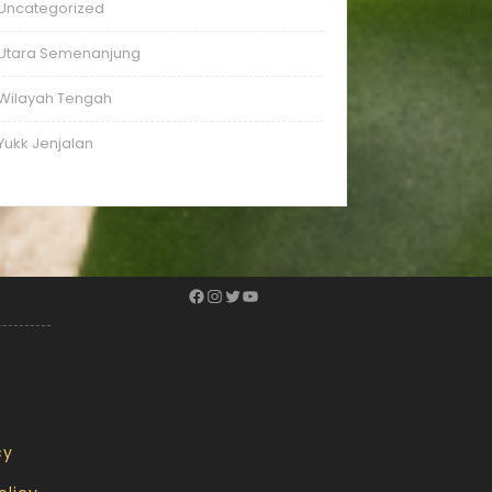
Uncategorized
Utara Semenanjung
Wilayah Tengah
Yukk Jenjalan
cy