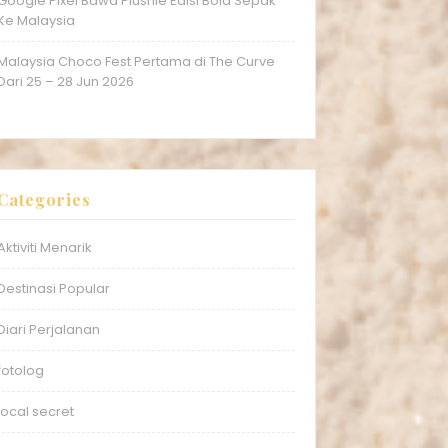
Google Pixel Bawa Plushie Edisi Bola Sepak
Ke Malaysia
Malaysia Choco Fest Pertama di The Curve
Dari 25 – 28 Jun 2026
Categories
Aktiviti Menarik
Destinasi Popular
Diari Perjalanan
fotolog
local secret