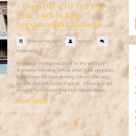
#DiariDD – Hi Tea Di
Kafe Luckin Kopi
bersama Adik Beradik
19 December, 2020
diyanah
0
Comments
Hi gaisss! Welcome back to my entryyy
#giteww hahaha Untuk entri Yukk Jenjalan
harini kann DD bawak korg minum petang
simple di Kafe Luckin Kopi, KL. Kitaorg smpi
around 5pm mcm tuu, lagi sejam depa…
Lebih Lanjut