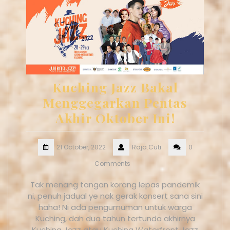
Kuching Jazz Bakal
Menggegarkan Pentas
Akhir Oktober Ini!
21 October, 2022
Raja.Cuti
0
Comments
Tak menang tangan korang lepas pandemik
ni, penuh jadual ye nak gerak konsert sana sini
haha! Ni ada pengumuman untuk warga
Kuching, dah dua tahun tertunda akhirnya
Kuching Jazz atau Kuching Waterfront Jazz