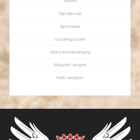
Terkini
Tips Bercuti
tips travel
Uncategorized
Utara Semenanjung
Wilayah Tengah
Yukk Jenjalan