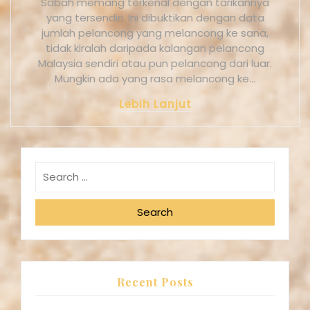
Sabah memang terkenal dengan tarikannya
yang tersendiri. Ini dibuktikan dengan data
jumlah pelancong yang melancong ke sana,
tidak kiralah daripada kalangan pelancong
Malaysia sendiri atau pun pelancong dari luar.
Mungkin ada yang rasa melancong ke…
Lebih Lanjut
Search
Recent Posts