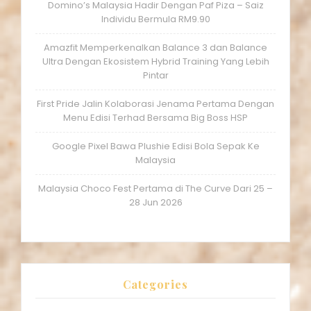
Domino’s Malaysia Hadir Dengan Paf Piza – Saiz
Individu Bermula RM9.90
Amazfit Memperkenalkan Balance 3 dan Balance
Ultra Dengan Ekosistem Hybrid Training Yang Lebih
Pintar
First Pride Jalin Kolaborasi Jenama Pertama Dengan
Menu Edisi Terhad Bersama Big Boss HSP
Google Pixel Bawa Plushie Edisi Bola Sepak Ke
Malaysia
Malaysia Choco Fest Pertama di The Curve Dari 25 –
28 Jun 2026
Categories