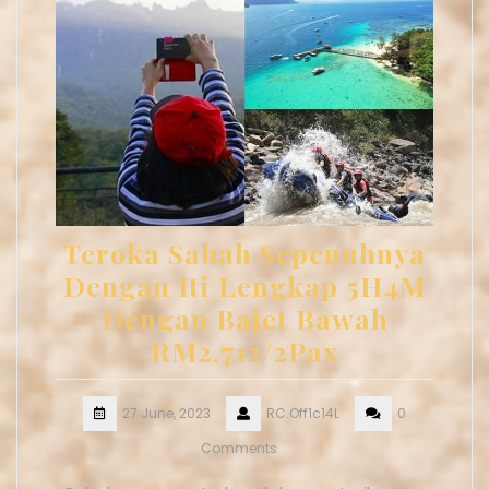
Teroka Sabah Sepenuhnya
Dengan Iti Lengkap 5H4M
Dengan Bajet Bawah
RM2,712/2Pax
27 June, 2023
RC.Off1c14L
0
Comments