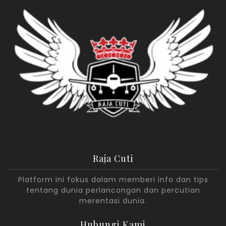
Raja Cuti
Platform ini fokus dalam memberi info dan tips
tentang dunia perlancongan dan percutian
merentasi dunia.
Hubungi Kami