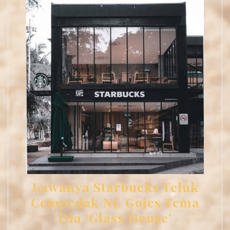
Lawanya Starbucks Teluk
Cempedak Ni, Gojes Tema
Dia ‘Glass House’