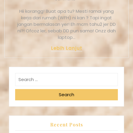
Hii korangg! Buat apa tu? Mesti ramai yang
kerja dari rumah (WFH) ni kan ? Tapi ingat
jangan bermalasan yer! Eh mcm tahu2 jer DD
ni?! Ofcoz ler, sebab DD pun sama! Onzz dah
laptop…
Lebih Lanjut
Search
Recent Posts