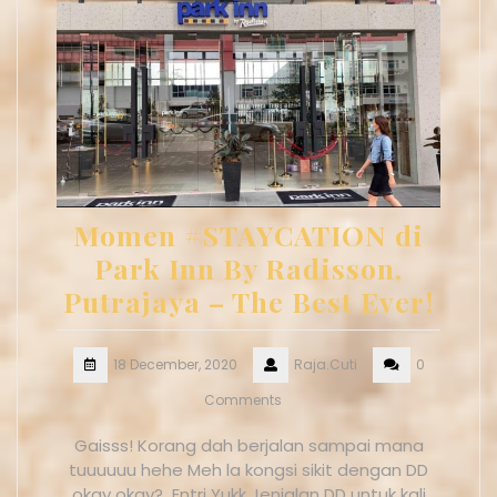
Momen #STAYCATION di
Park Inn By Radisson,
Putrajaya – The Best Ever!
18 December, 2020
Raja.Cuti
0
Comments
Gaisss! Korang dah berjalan sampai mana
tuuuuuu hehe Meh la kongsi sikit dengan DD
okay okay? Entri Yukk Jenjalan DD untuk kali