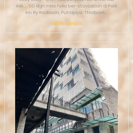
iniiii..... DD dgn miss Fella ber-staycation di Park
Inn By Radisson, Putrajaya. Thorbaek…
Lebih Lanjut