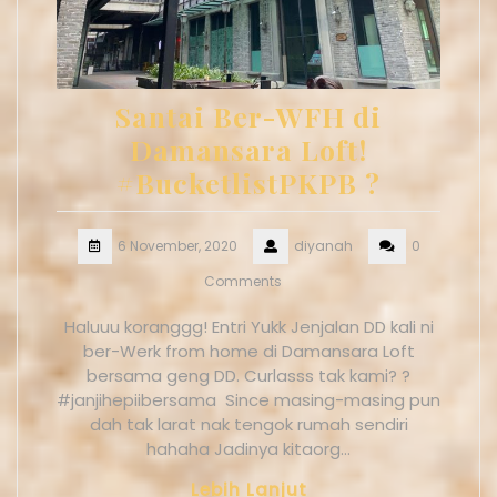
Santai Ber-WFH di
Damansara Loft!
#BucketlistPKPB ?
6 November, 2020
diyanah
0
Comments
Haluuu koranggg! Entri Yukk Jenjalan DD kali ni
ber-Werk from home di Damansara Loft
bersama geng DD. Curlasss tak kami? ?
#janjihepiibersama Since masing-masing pun
dah tak larat nak tengok rumah sendiri
hahaha Jadinya kitaorg…
Lebih Lanjut