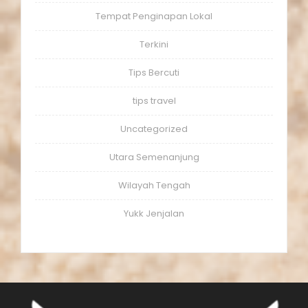
Tempat Penginapan Lokal
Terkini
Tips Bercuti
tips travel
Uncategorized
Utara Semenanjung
Wilayah Tengah
Yukk Jenjalan