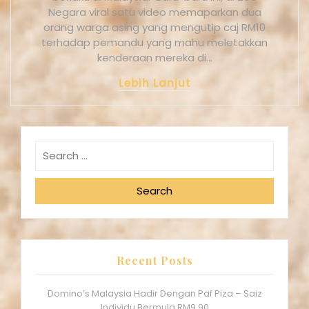
Negara viral satu video memaparkan dua
orang warga asing yang mengutip caj RM10
terhadap pemandu yang mahu meletakkan
kenderaan mereka di…
Lebih Lanjut
Search
Recent Posts
Domino’s Malaysia Hadir Dengan Paf Piza – Saiz
Individu Bermula RM9.90