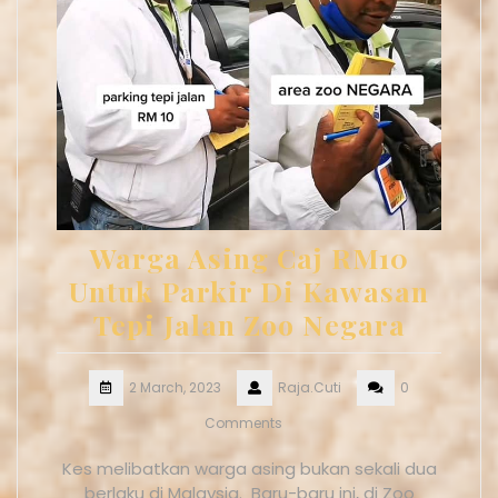
Warga Asing Caj RM10
Untuk Parkir Di Kawasan
Tepi Jalan Zoo Negara
2 March, 2023
Raja.Cuti
0
Comments
Kes melibatkan warga asing bukan sekali dua
berlaku di Malaysia. Baru-baru ini, di Zoo