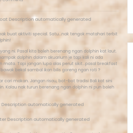
nak buat aktiviti special. Satu…nak tengok matahari terbit
lphin!
ang ni. Pasal kita boleh berenang ngan dolphin kat laut.
nampak dolphin dalam akuarium je tapi kali ni ada
mata. Tapi jangan lupa alas perut sikit…pasal breakfast
k bawak bekal sambal ikan bilis goreng ngan roti ?
 cari makan. Jangan risau, bot-bot tradisi Bali kat sini
. Kalau nak turun berenang ngan dolphin ni pun boleh