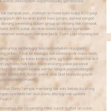
n tak nampak pun….maklum la mata baru buka. 6.00 pagi
gi jauh sikit ke arah barat baru jumpa. Surreal sangat
asa diorang berenang dalam group so senang nak nampak.
 best. Bot ni pulak dia akan bawa kita kejar kumpulan
t ni selamat walaupun nampak kecik. 2 jam juga kitorang kat
ovina untuk ke Bedugul. Macam sebelum ni jugalah,
g je kan. ? nak ke Bedugul dari Lovina amik masa lebih
paling cepat, so kalau korang jenis yg travel sendiri tak ikut
n jauh bila naik teksi. Pasal kitorang pakai personal
an lagu Bali dalam kereta sambil tengok pemandangan
mah tradisi Bali, hutan pokok pine (kat Malaysia payah
 upacara keagamaan.
wat Ulun Danu Temple memang tak sah. Sebab itu kitorg
an syantikkk kat Ulun Danu. Bila lagi nak update
l kan ?
semuanya dan yg penting halal. Lunch buffet ari ni kat