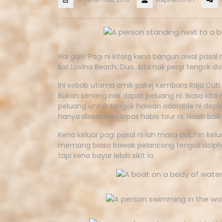
Hai gais! Pagi ni kitorg kena bangun awal pasal 
kat Lovina Beach. Dua…kita nak pergi tengok do
Ini sebab utama amik pakej Kembara Raja Cuti y
Bukan senang nak dapat peluang ni. Biasa kita 
peluang untuk tengok haiwan adorable ni depan 
hanya disediakan lepas habis tour ni. Nasib bai
Kena keluar pagi pasal ni lah masa dolphin keluar
memang biasa bawak pelancong tengok dolphin
tapi kena bayar lebih sikit la.