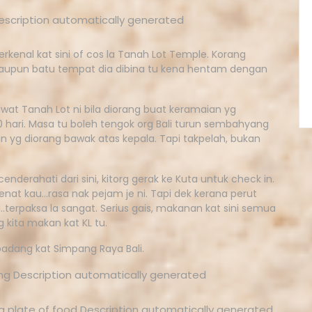
terkenal kat sini of cos la Tanah Lot Temple. Korang
alaupun batu tempat dia dibina tu kena hentam dengan
wat Tanah Lot ni bila diorang buat keramaian yg
0 hari. Masa tu boleh tengok org Bali turun sembahyang
g diorang bawak atas kepala. Tapi takpelah, bukan
derahati dari sini, kitorg gerak ke Kuta untuk check in.
Penat kau…rasa nak pejam je ni. Tapi dek kerana perut
a..terpaksa la sangat. Serius gais, makanan kat sini semua
 kita makan kat KL tu.
adang kat Simpang Raya Bali.