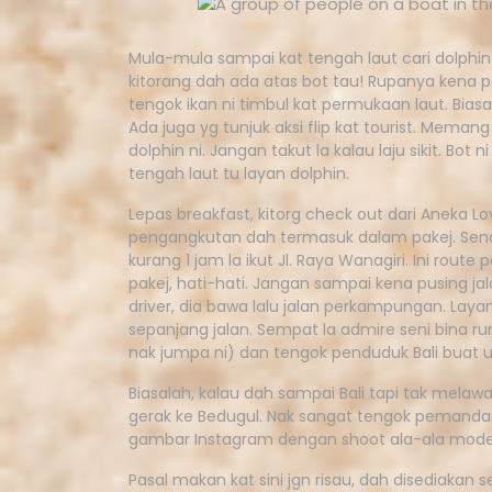
Mula-mula sampai kat tengah laut cari dolphi
kitorang dah ada atas bot tau! Rupanya kena per
tengok ikan ni timbul kat permukaan laut. Bi
Ada juga yg tunjuk aksi flip kat tourist. Memang
dolphin ni. Jangan takut la kalau laju sikit. Bo
tengah laut tu layan dolphin.
Lepas breakfast, kitorg check out dari Aneka L
pengangkutan dah termasuk dalam pakej. Senan
kurang 1 jam la ikut Jl. Raya Wanagiri. Ini route 
pakej, hati-hati. Jangan sampai kena pusing jala
driver, dia bawa lalu jalan perkampungan. Lay
sepanjang jalan. Sempat la admire seni bina ru
nak jumpa ni) dan tengok penduduk Bali buat
Biasalah, kalau dah sampai Bali tapi tak mela
gerak ke Bedugul. Nak sangat tengok pemandang
gambar Instagram dengan shoot ala-ala mode
Pasal makan kat sini jgn risau, dah disediakan 