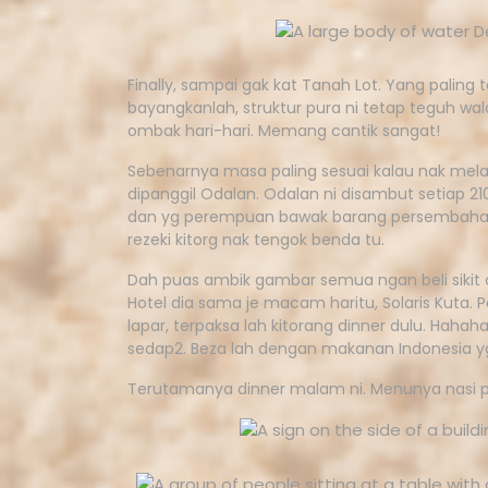
Finally, sampai gak kat Tanah Lot. Yang paling 
bayangkanlah, struktur pura ni tetap teguh w
ombak hari-hari. Memang cantik sangat!
Sebenarnya masa paling sesuai kalau nak mela
dipanggil Odalan. Odalan ni disambut setiap 21
dan yg perempuan bawak barang persembahan y
rezeki kitorg nak tengok benda tu.
Dah puas ambik gambar semua ngan beli sikit cen
Hotel dia sama je macam haritu, Solaris Kuta. 
lapar, terpaksa lah kitorang dinner dulu. Hahah
sedap2. Beza lah dengan makanan Indonesia yg
Terutamanya dinner malam ni. Menunya nasi p