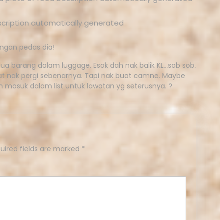
ngan pedas dia!
ua barang dalam luggage. Esok dah nak balik KL…sob sob.
mpat nak pergi sebenarnya. Tapi nak buat camne. Maybe
h masuk dalam list untuk lawatan yg seterusnya. ?
uired fields are marked
*