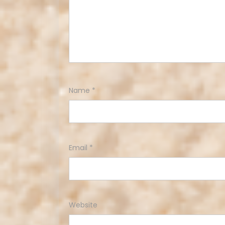
Name
*
Email
*
Website