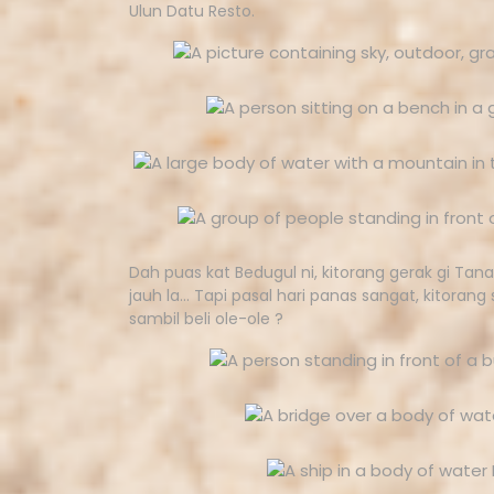
Ulun Datu Resto.
Dah puas kat Bedugul ni, kitorang gerak gi Tan
jauh la… Tapi pasal hari panas sangat, kitorang
sambil beli ole-ole ?