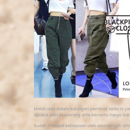
Malah ada dalam kalangan peminat setia ni ya
dipakai oleh seseorang artis berserta harga ba
Sudah menjadi kebiasaan oleh sesetengah artis