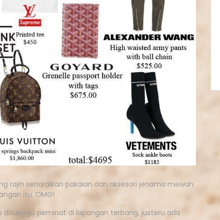
ng rajin senaraikan pakaian dan aksesori jenama mewah
rangan itu. OMG!
 ditunggu peminat di lapangan terbang, justeru ada