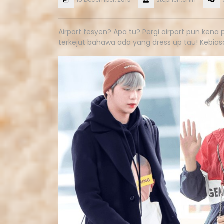
Airport fesyen? Apa tu? Pergi airport pun ken
terkejut bahawa ada yang dress up tau! Kebias