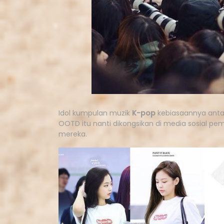
Idol kumpulan muzik
K-pop
kebiasaannya anta
OOTD itu nanti dikongsikan di media sosial pem
mereka.