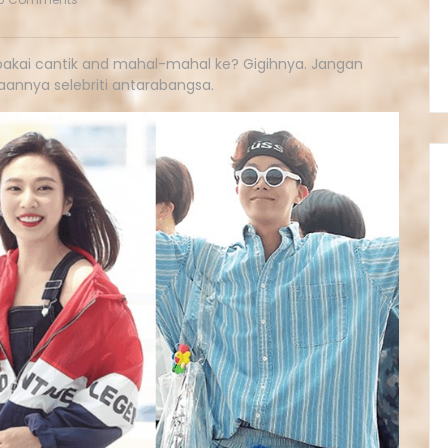
a pakai cantik and mahal-mahal ke? Gigihnya. Jangan
aannya selebriti antarabangsa.