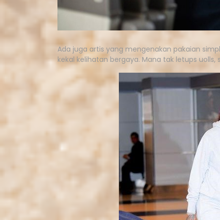
Ada juga artis yang mengenakan pakaian simp
kekal kelihatan bergaya. Mana tak letups uolls