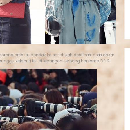
orang artis itu hendak ke sesebuah destinasi atas dasar
nggu selebriti itu di lapangan terbang bersama DSLR.