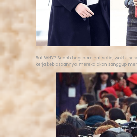
But WHY? Sebab bagi peminat setia, waktu sese
kerja kebiasaannya, mereka akan sanggup menu