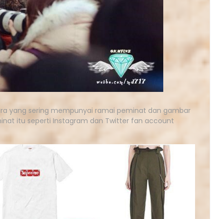
ra yang sering mempunyai ramai peminat dan gambar
inat itu seperti Instagram dan Twitter fan account