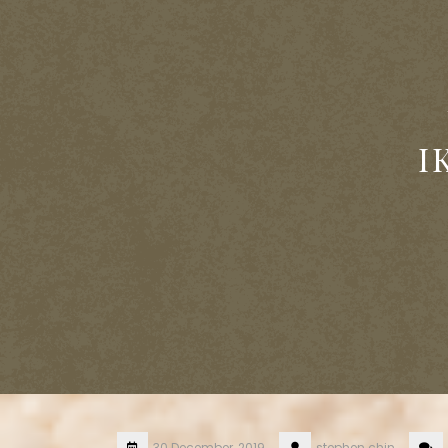
I
30 December, 2019
stephen.chin