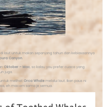
di laut untuk makan sepanjang tahun dan kebiasaannya
koura Canyon
.
lan
Oktober – Mac
, so kalau you prefer cuaca yang
un juga.
 untuk melihat
Orca Whale
melalui laut. Ikan paus ni
 rasa, eh macam sama je semua.