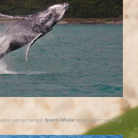
 bukan sahaja tengok
S
perm Whale
tetapi juga migrating