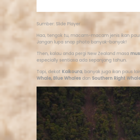
Sumber: Slide Player
Haa, tengok tu, macam-macam jenis ikan paus
Jangan lupa snap photo banyak-banyak!
Then, kalau anda pergi New Zealand masa
mus
especially sentiasa ada sepanjang tahun.
Tapi, dekat
Kaikoura
, banyak juga ikan paus la
Whale, Blue Whales
dan
Southern Right Whal