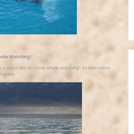
ale
Watching
?
is a good day to come whale watching”.
Ini bermakna
n paus.