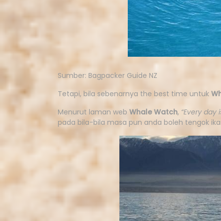
Sumber: Bagpacker Guide NZ
Tetapi, bila sebenarnya the best time untuk
Wh
Menurut laman web
Whale Watch
,
“Every day 
pada bila-bila masa pun anda boleh tengok ika