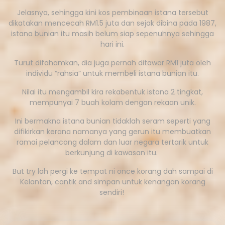
Jelasnya, sehingga kini kos pembinaan istana tersebut
dikatakan mencecah RM1.5 juta dan sejak dibina pada 1987,
istana bunian itu masih belum siap sepenuhnya sehingga
hari ini.
Turut difahamkan, dia juga pernah ditawar RM1 juta oleh
individu “rahsia” untuk membeli istana bunian itu.
Nilai itu mengambil kira rekabentuk istana 2 tingkat,
mempunyai 7 buah kolam dengan rekaan unik.
Ini bermakna istana bunian tidaklah seram seperti yang
difikirkan kerana namanya yang gerun itu membuatkan
ramai pelancong dalam dan luar negara tertarik untuk
berkunjung di kawasan itu.
But try lah pergi ke tempat ni once korang dah sampai di
Kelantan, cantik and simpan untuk kenangan korang
sendiri!