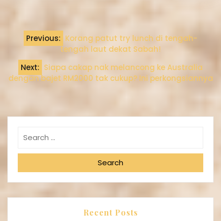
Previous:
Korang patut try lunch di tengah-
tengah laut dekat Sabah!
Next:
Siapa cakap nak melancong ke Australia
dengan bajet RM2000 tak cukup? Ini perkongsiannya
Search
Recent Posts