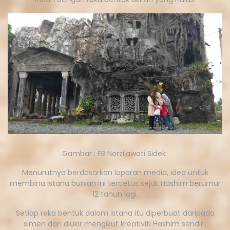
Gambar : FB Norzilawati Sidek
Menurutnya berdasarkan laporan media, idea untuk
membina istana bunian ini tercetus sejak Hashim berumur
12 tahun lagi.
Setiap reka bentuk dalam istana itu diperbuat daripada
simen dan diukir mengikut kreativiti Hashim sendiri.