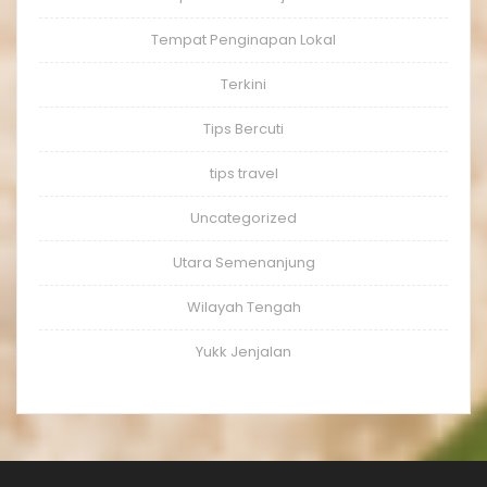
Tempat Penginapan Lokal
Terkini
Tips Bercuti
tips travel
Uncategorized
Utara Semenanjung
Wilayah Tengah
Yukk Jenjalan