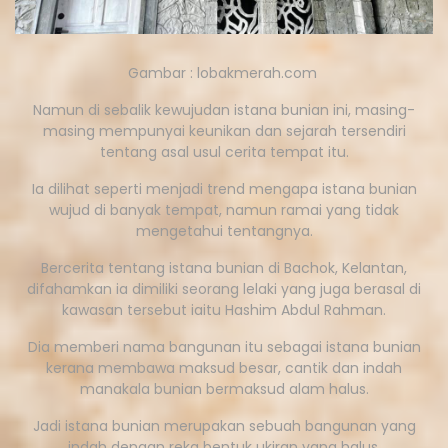
Gambar : lobakmerah.com
Namun di sebalik kewujudan istana bunian ini, masing-
masing mempunyai keunikan dan sejarah tersendiri
tentang asal usul cerita tempat itu.
Ia dilihat seperti menjadi trend mengapa istana bunian
wujud di banyak tempat, namun ramai yang tidak
mengetahui tentangnya.
Bercerita tentang istana bunian di Bachok, Kelantan,
difahamkan ia dimiliki seorang lelaki yang juga berasal di
kawasan tersebut iaitu Hashim Abdul Rahman.
Dia memberi nama bangunan itu sebagai istana bunian
kerana membawa maksud besar, cantik dan indah
manakala bunian bermaksud alam halus.
Jadi istana bunian merupakan sebuah bangunan yang
indah dengan reka bentuk ukiran yang halus.