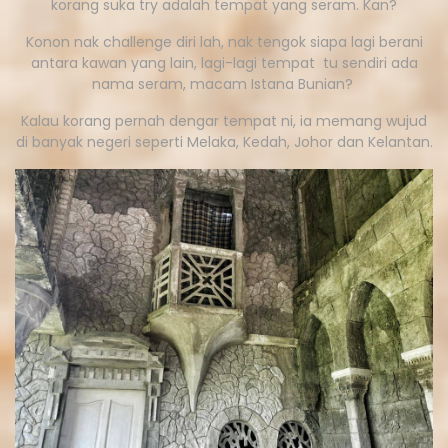
korang suka try adalah tempat yang seram. Kan?
Konon nak challenge diri lah, nak tengok siapa lagi berani
antara kawan yang lain, lagi-lagi tempat tu sendiri ada
nama seram, macam Istana Bunian?
Kalau korang pernah dengar tempat ni, ia memang wujud
di banyak negeri seperti Melaka, Kedah, Johor dan Kelantan.