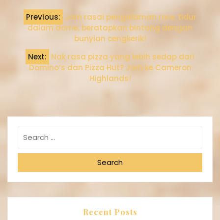
Previous:
Jom rasai pengalaman rare, tidur
dalam dome, beratapkan bintang dengan
bunyian cengkerik!
Next:
Nak rasa pizza yang lebih sedap dari
Domino’s dan Pizza Hut? Jom ke Cameron
Highlands!
Search
Recent Posts