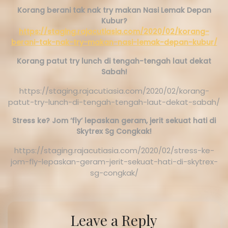
Korang berani tak nak try makan Nasi Lemak Depan
Kubur?
https://staging.rajacutiasia.com/2020/02/korang-
berani-tak-nak-try-makan-nasi-lemak-depan-kubur/
Korang patut try lunch di tengah-tengah laut dekat
Sabah!
https://staging.rajacutiasia.com/2020/02/korang-
patut-try-lunch-di-tengah-tengah-laut-dekat-sabah/
Stress ke? Jom ‘fly’ lepaskan geram, jerit sekuat hati di
Skytrex Sg Congkak!
https://staging.rajacutiasia.com/2020/02/stress-ke-
jom-fly-lepaskan-geram-jerit-sekuat-hati-di-skytrex-
sg-congkak/
Leave a Reply