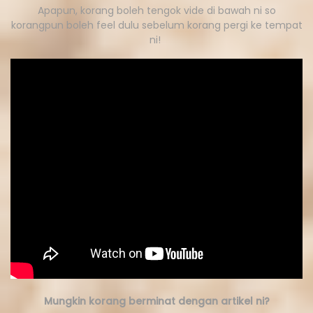
Apapun, korang boleh tengok vide di bawah ni so
korangpun boleh feel dulu sebelum korang pergi ke tempat
ni!
Mungkin korang berminat dengan artikel ni?