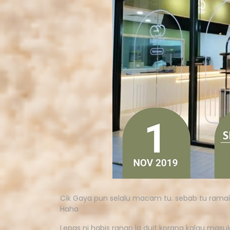
Cik Gaya pun selalu macam tu. sebab tu ramai 
Haha
Lepas ni habis ranap la duit korang kalau masu