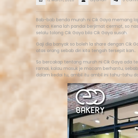
Bab-bab benda murah ni Cik Gaya memang laju,
mana. Kena lah pandai berjimat cermat, so na
selalu tolong Cik Gaya bila Cik Gaya susah.
Gaji dia banyak so boleh la share dengan Cik G
atas orang sebab diri kita tengah tersepit kan..
So bercakap tentang murah ni Cik Gaya ada te
ramai, kalau masuk je macam berhantu, sebab
dalam kedai tu, ambil itu ambil ini tahu-tahu