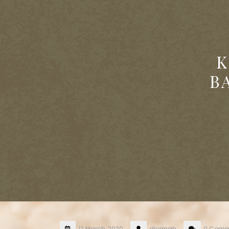
K
B
12 March, 2020
diyanah
0 Comm