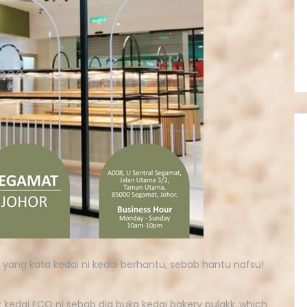
yang kata kedai ni kedai berhantu, sebab hantu nafsu!
k kedai ECO ni sebab dia buka kedai bakery pulakk..which