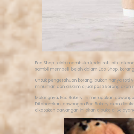
Eco Shop telah membuka kedai roti iaitu dikena
sambil membeli-belah dalam Eco Shop, korang b
Untuk pengetahuan korang, bukan hanya roti yang
minuman dan aiskrim dijual pasti korang a
Malangnya, Eco Bakery ini merupakan cawangan
Difahamkan, cawangan Eco Bakery akan dibuka 
dikatakan cawangan ini akan dibuka di Selayan