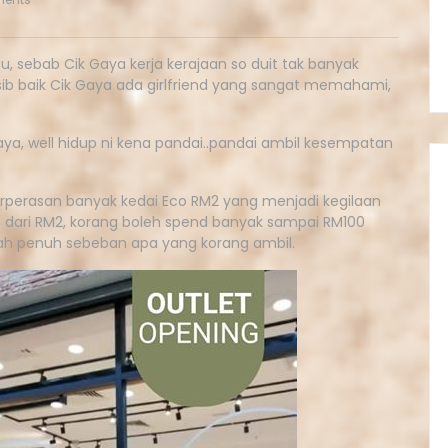
 sebab Cik Gaya kerja kerajaan so duit tak banyak
sib baik Cik Gaya ada girlfriend yang sangat memahami,
aya, well hidup ni kena pandai..pandai ambil kesempatan
rperasan banyak kedai Eco RM2 yang menjadi kegilaan
 dari RM2, korang boleh spend banyak sampai RM100
 dah penuh sebeban apa yang korang ambil.