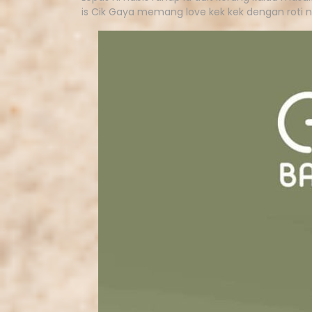
is Cik Gaya memang love kek kek dengan roti ni