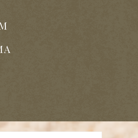
UM
MA