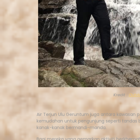
Kredit :
Outd
Air Terjun Ulu Geruntum juga antara kawasan pe
kemudahan untuk pengunjung seperti tandas b
kanak-kanak bermandi-manda.
Bagi mereka yang gemarkan aktiviti berkhema