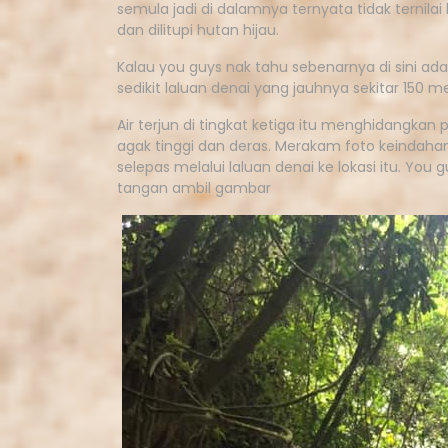
semula jadi di dalamnya ternyata tidak ternila
dan dilitupi hutan hijau.
Kalau you guys nak tahu sebenarnya di sini ada 
sedikit laluan denai yang jauhnya sekitar 150 m
Air terjun di tingkat ketiga itu menghidangkan
agak tinggi dan deras. Merakam foto keindaha
selepas melalui laluan denai ke lokasi itu. You
tangan ambil gambar