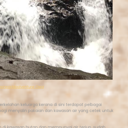
oorworldadventure Owa
rkelahan keluarga kerana di sini terdapat pelbagai
agi menyalin pakaian dan kawasan air yang cetek untuk
h di kawasan hutan dan mempunyai air terjun, sudah