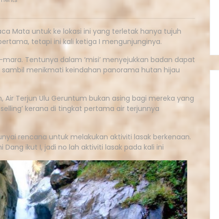
 Mata untuk ke lokasi ini yang terletak hanya tujuh
ertama, tetapi ini kali ketiga I mengunjunginya.
ra-mara. Tentunya dalam ‘misi’ menyejukkan badan dapat
sambil menikmati keindahan panorama hutan hijau
 Air Terjun Ulu Geruntum bukan asing bagi mereka yang
selling’ kerana di tingkat pertama air terjunnya
nyai rencana untuk melakukan aktiviti lasak berkenaan.
ang ikut I, jadi no lah aktiviti lasak pada kali ini