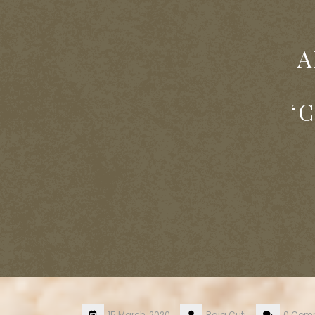
A
‘
15 March, 2020
Raja.Cuti
0 Com