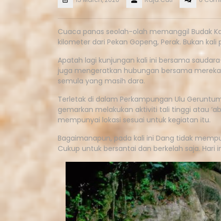
Cuaca panas seolah-olah memanggil Budak Kaca
kilometer dari Pekan Gopeng, Perak. Bukan kali p
Apatah lagi kunjungan kali ini bersama sauda
juga mengeratkan hubungan bersama mereka 
semula yang masih dara.
Terletak di dalam Perkampungan Ulu Geruntum,
gemarkan melakukan aktiviti tali tinggi atau ‘ab
mempunyai lokasi sesuai untuk kegiatan itu.
Bagaimanapun, pada kali ini Dang tidak mempu
Cukup untuk bersantai dan berkelah saja. Hari ini D