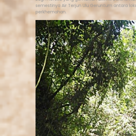
semestinya Air Terjun Ulu Geruntum antara loka
perkhemahan.