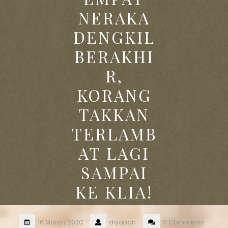
NERAKA
DENGKIL
BERAKHI
R,
KORANG
TAKKAN
TERLAMB
AT LAGI
SAMPAI
KE KLIA!
16 March, 2020
diyanah
0 Comments