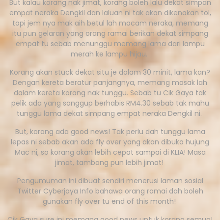
But kalau korang nak jimat, korang boleh lalu dekat simpan
empat neraka Dengkil dan laluan ni tak akan dikenakan tol,
tapi jem nya mak aih betul lah macam neraka, memang
itu pun gelaran yang orang ramai berikan dekat simpang
empat tu sebab menunggu memang lama dari lampu
merah ke lampu hijau.
Korang akan stuck dekat situ je dalam 30 minit, lama kan?
Dengan kereta beratur panjangnya, memang masak lah
dalam kereta korang nak tunggu. Sebab tu Cik Gaya tak
pelik ada yang sanggup berhabis RM4.30 sebab tak mahu
tunggu lama dekat simpang empat neraka Dengkil ni.
But, korang ada good news! Tak perlu dah tunggu lama
lepas ni sebab akan ada fly over yang akan dibuka hujung
Mac ni, so korang akan lebih cepat sampai di KLIA! Masa
jimat, tambang pun lebih jimat!
Pengumuman ini dibuat sendiri menerusi laman sosial
Twitter Cyberjaya Info bahawa orang ramai dah boleh
gunakan fly over tu end of this month!
Cik Gaya sure ini memang good news untuk korang semua!