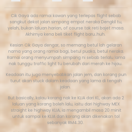
Cik Gaya ada ramai kawan yang terlepas flight sebab
sangkut dekat jalan simpang empat neraka Dengkil tu,
yelah, bukan laluan harian, of course tak reti bajet masa.
Akhirnya kena beli tiket flight baru..huh.
Kesian Cik Gaya dengar, so memang betul lah gelaran
nama yang orang ramai bagi, betul puaka, betul neraka.
Ramai orang menyumpah simpang ni sebab terlalu lama
nak tunggu traffic light tu berubah dari merah ke hijau.
Keadaan itu juga menyebabkan jalan jem, dan korang pun
turut akan stuck dalam keadaan yang lama di tengah
jalan.
But basically, kalau korang nak ke KLIA dari KL, akan ada 2
laluan yang korang boleh lalu, iaitu dari highway MEX
straight ke highway KLIA, ia mengambil masa 20 minit
untuk sampai ke KLIA dan korang akan dikenakan tol
sebanyak RM4.30.