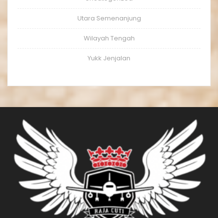
Utara Semenanjung
Wilayah Tengah
Yukk Jenjalan