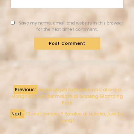
Save my name, email, and website in this browser
for the next time I comment.
Previous:
Inginkan percutian Nomad ala-ala
Mongolia! Jom bermalam di Gopeng Glamping
Park
Next:
Chalet konsep P Ramlee di Melaka, jom try
geng!