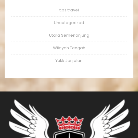
tips travel
Uncategorized
Utara Semenanjung
Wilayah Tengah
Yukk Jenjalan