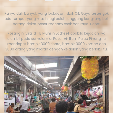
Punya dah banyak yang lockdown, skali Cik Gaya tertengok
ada tempat yang masih lagi boleh lenggang kangkung beli
barang dekat pasar macam esok hari raya. Haha!
Posting ni viral di FB Muhsin Latheef apabila kejadiannya
diambil pada semalam di Pasar Air Itam Pulau Pinang. Ia
mendapat hampir 3000 share, hampir 3000 komen dan
3000 orang yang marah dengan kejadian yang berlaku tu.