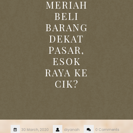
MERIAH
BELI
BARANG
DEKAT
PASAR,
ESOK
RAYA KE
CIK?
30 March, 2020
diyanah
0 Comments