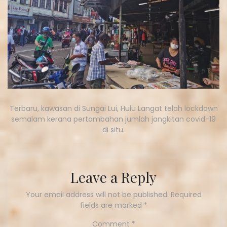
Terbaru, kawasan di Sungai Lui, Hulu Langat telah lockdown
semalam kerana pertambahan jumlah jangkitan covid-19
di situ.
Leave a Reply
Your email address will not be published.
Required
fields are marked
*
Comment
*