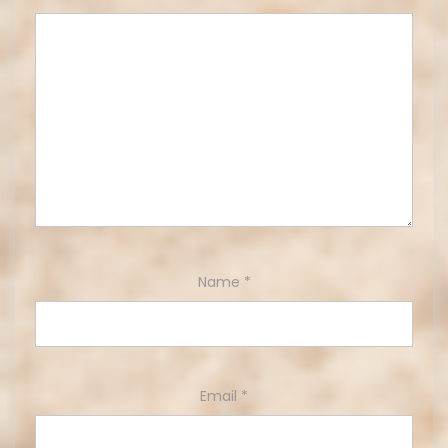
Name
*
Email
*