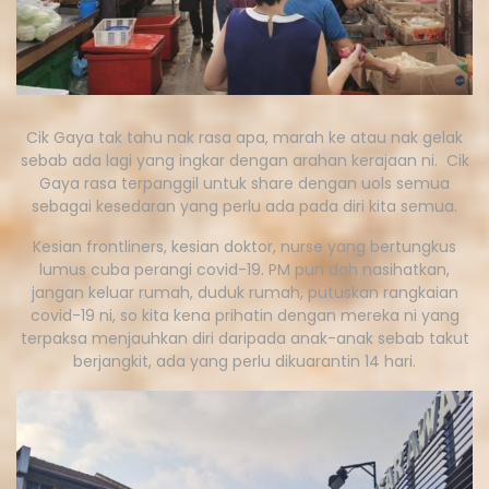
Cik Gaya tak tahu nak rasa apa, marah ke atau nak gelak
sebab ada lagi yang ingkar dengan arahan kerajaan ni. Cik
Gaya rasa terpanggil untuk share dengan uols semua
sebagai kesedaran yang perlu ada pada diri kita semua.
Kesian frontliners, kesian doktor, nurse yang bertungkus
lumus cuba perangi covid-19. PM pun dah nasihatkan,
jangan keluar rumah, duduk rumah, putuskan rangkaian
covid-19 ni, so kita kena prihatin dengan mereka ni yang
terpaksa menjauhkan diri daripada anak-anak sebab takut
berjangkit, ada yang perlu dikuarantin 14 hari.