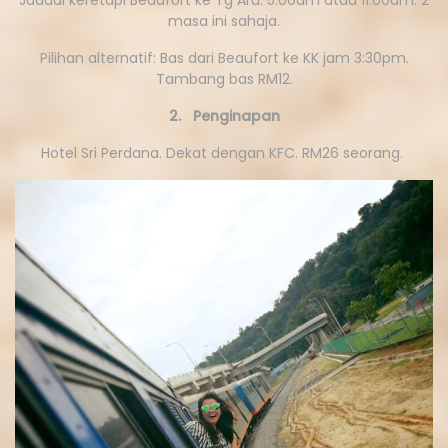
masa ini sahaja.
Pilihan alternatif: Bas dari Beaufort ke KK jam 3:30pm.
Tambang bas RM12.
2. Penginapan
Hotel Sri Perdana. Dekat dengan KFC. RM26 seorang.