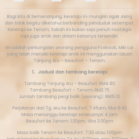
Bagi kita di Semenanjung, keretapi ini mungkin agak asing
dan tidak begitu diketahui berbanding penduduk setempat.
Keretapi ke Tenom, Sabah ini bukan saja penuh nostalgia
tapi juga antik dan dalam kelasnya tersendiri.
Ini adalah perkongsian seorang pengguna Fcebook, Miki Lai
yang telah menaiki keretapi antik ini menggunakan laluan
Tanjung Aru – Beaufort – Tenom.
1. Jadual dan tambang keretapi
Tambang Tanjung Aru – Beaufort: RM4.80
Tambang Beaufort – Tenom: RM2.75
Jumlah tambang pergi balik (seorang): RM15.10
Perjalanan dari Tg. Aru ke Beaufort: 7:45am, tiba 9:45
Masa menunggu keretapi seterusnya: 4 jam
Beaufort ke Tenom: 1:30pm, tiba 3:30pm
Masa balik Tenom ke Beaufort: 7:30 atau 1:00pm
Jadual keretapi Beaufort ke Tg Aru: 5:00am atau 11:00am. 2