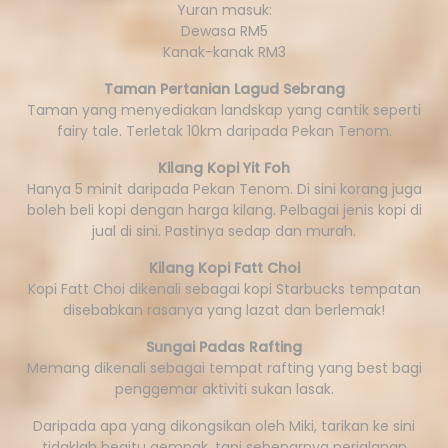
Yuran masuk:
Dewasa RM5
Kanak-kanak RM3
Taman Pertanian Lagud Sebrang
Taman yang menyediakan landskap yang cantik seperti
fairy tale. Terletak 10km daripada Pekan Tenom.
Kilang Kopi Yit Foh
Hanya 5 minit daripada Pekan Tenom. Di sini korang juga
boleh beli kopi dengan harga kilang. Pelbagai jenis kopi di
jual di sini. Pastinya sedap dan murah.
Kilang Kopi Fatt Choi
Kopi Fatt Choi dikenali sebagai kopi Starbucks tempatan
disebabkan rasanya yang lazat dan berlemak!
Sungai Padas Rafting
Memang dikenali sebagai tempat rafting yang best bagi
penggemar aktiviti sukan lasak.
Daripada apa yang dikongsikan oleh Miki, tarikan ke sini
tidaklah begitu gempak, tapi sebenarnya perjalanan