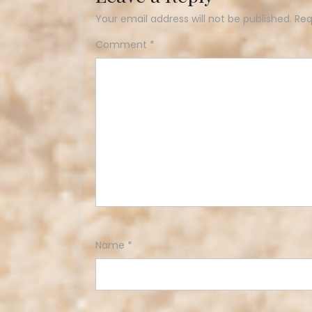
Your email address will not be published.
Req
Comment
*
Name
*