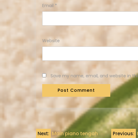
Email
*
Website
Save my name, email, and website in thi
Next:
Main piano tengah
Previous: