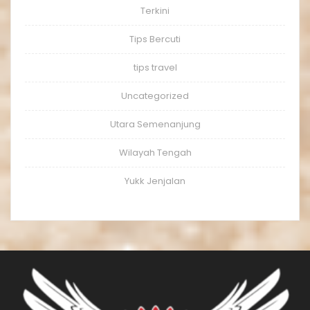
Terkini
Tips Bercuti
tips travel
Uncategorized
Utara Semenanjung
Wilayah Tengah
Yukk Jenjalan