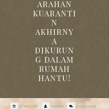
ARAHAN
KUARANTI
N
AKHIRNY
A
DIKURUN
G DALAM
RUMAH
HANTU!
27 April, 2020
diyanah
0 Comments