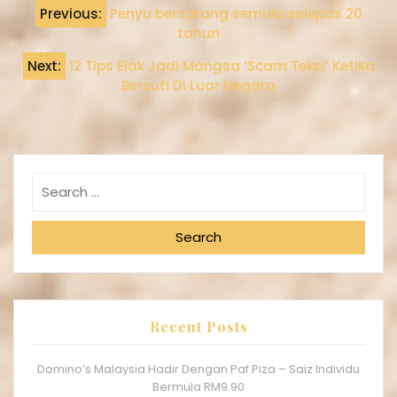
Previous:
Penyu bersarang semula selepas 20
tahun
Next:
12 Tips Elak Jadi Mangsa ‘Scam Teksi’ Ketika
Bercuti Di Luar Negara
Search
Recent Posts
Domino’s Malaysia Hadir Dengan Paf Piza – Saiz Individu
Bermula RM9.90