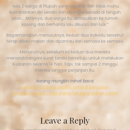
“Ada 2 warga di Plupuh yang sepakat dan tidak mahu
kuarantinkan diri sendiri dan dijumpai berada di tengah
jalan… Akhirnya, dua warga itu dimasukkan ke rumah
kosong dan berhantu lalu dikunci dari luar.”
Bagaimanapun menurutnya, kedua-dua individu tersebut
tetap diberi makan dan dipantau dari semasa ke semasa.
Menurutnya, sebelum ini kedua-dua mereka
menandatangani surat tanda bersetuju untuk melakukan
kuarantin selama 14 hari. Tapi, tak sampai 2 minggu
mereka langgar perjanjian itu.
korang mungkin minat baca:
Penjara 5 bintang seperti tempat percutian
Tempat ni busuk… tapi orang nak pergi sebab cantik!
Leave a Reply