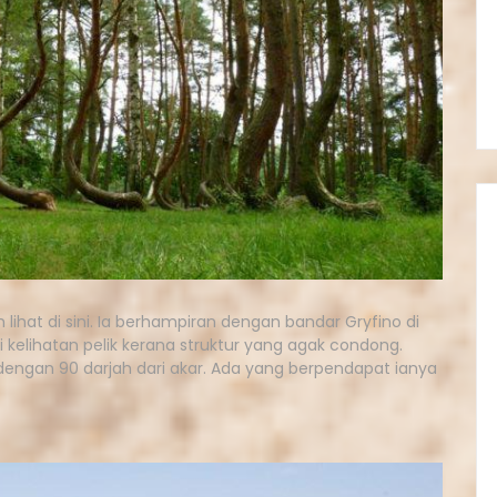
lihat di sini. Ia berhampiran dengan bandar Gryfino di
kelihatan pelik kerana struktur yang agak condong.
dengan 90 darjah dari akar. Ada yang berpendapat ianya