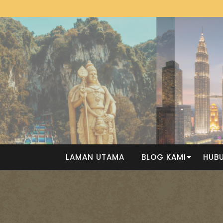
LAMAN UTAMA
BLOG KAMI
HUBU