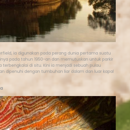
rfield, ia digunakan pada perang dunia pertama suatu
linya pada tahun 1950-an dan memutuskan untuk parkir
a terbengkalai di situ. Kini ia menjadi sebuah pulau
n dipenuhi dengan tumbuhan liar dalam dan luar kapal
ia