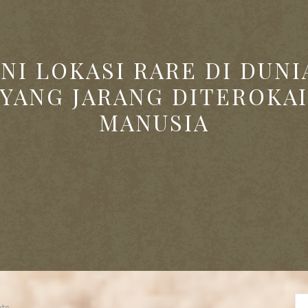
INI LOKASI RARE DI DUNI
YANG JARANG DITEROKAI
MANUSIA
ts