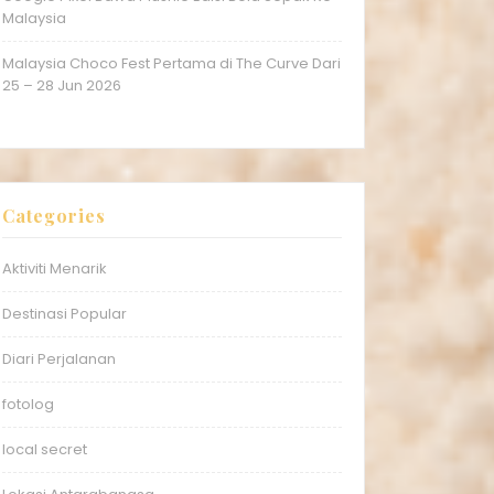
Malaysia
Malaysia Choco Fest Pertama di The Curve Dari
25 – 28 Jun 2026
Categories
Aktiviti Menarik
Destinasi Popular
Diari Perjalanan
fotolog
local secret