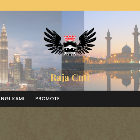
Raja Cuti
NGI KAMI
PROMOTE