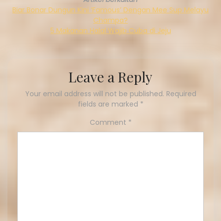
Biar Bonar Dungun Kini ‘Famous’ Dengan Mee Sup Melayu
Champa?
5 Makanan Halal Wajib Cuba di Jeju
Leave a Reply
Your email address will not be published.
Required
fields are marked
*
Comment
*