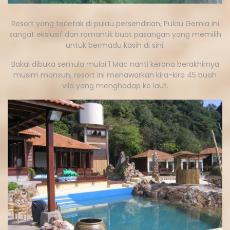
Resort yang terletak di pulau persendirian, Pulau Gemia ini
sangat ekslusif dan romantik buat pasangan yang memilih
untuk bermadu kasih di sini.
Bakal dibuka semula mulai 1 Mac nanti kerana berakhirnya
musim monsun, resort ini menawarkan kira-kira 45 buah
vila yang menghadap ke laut.