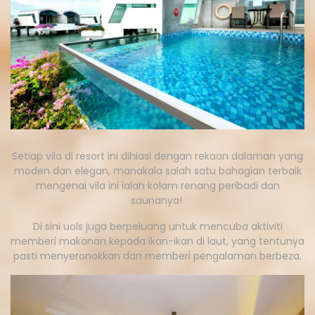
Setiap vila di resort ini dihiasi dengan rekaan dalaman yang
moden dan elegan, manakala salah satu bahagian terbaik
mengenai vila ini ialah kolam renang peribadi dan
saunanya!
Di sini uols juga berpeluang untuk mencuba aktiviti
memberi makanan kepada ikan-ikan di laut, yang tentunya
pasti menyeronokkan dan memberi pengalaman berbeza.