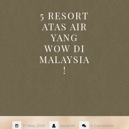
5 RESORT
ATAS AIR
YANG
WOW DI
MALAYSIA
!
27 May, 2020
diyanah
0 Comments