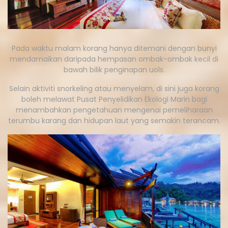
Pada waktu malam korang hanya ditemani dengan bunyi
mendamaikan daripada hempasan ombak-ombak kecil di
bawah bilik penginapan uols.
Selain aktiviti snorkeling atau menyelam, di sini juga korang
boleh melawat Pusat Penyelidikan Ekologi Marin bagi
menambahkan pengetahuan mengenai pemeliharaan
terumbu karang dan hidupan laut yang semakin terancam.