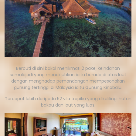
Bercuti di sini bakal menikmati 2 pakej keindahan
semulajadi yang menakjubkan iaitu berada di atas laut
dengan menghadap pemandangan mempesonakan
gunung tertinggi di Malaysia iaitu Gunung Kinabalu.
Terdapat lebih daripada 52 vila tropika yang dikelilingi hutan
bakau dan laut yang luas.