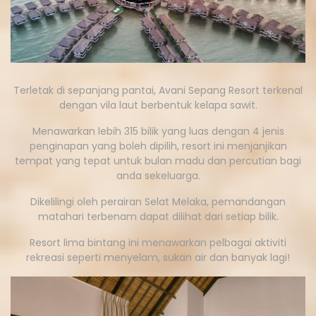
Terletak di sepanjang pantai, Avani Sepang Resort terkenal
dengan vila laut berbentuk kelapa sawit.
Menawarkan lebih 315 bilik yang luas dengan 4 jenis
penginapan yang boleh dipilih, resort ini menjanjikan
tempat yang tepat untuk bulan madu dan percutian bagi
anda sekeluarga.
Dikelilingi oleh perairan Selat Melaka, pemandangan
matahari terbenam dapat dilihat dari setiap bilik.
Resort lima bintang ini menawarkan pelbagai aktiviti
rekreasi seperti menyelam, sukan air dan banyak lagi!