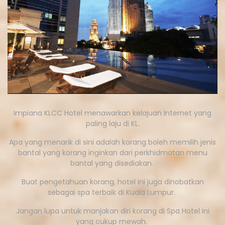
Impiana KLCC Hotel menawarkan kelajuan Internet yang
paling laju di KL.
Apa yang menarik di sini adalah korang boleh memilih jenis
bantal yang korang inginkan dari perkhidmatan menu
bantal yang disediakan.
Buat pengetahuan korang, hotel ini juga dinobatkan
sebagai spa terbaik di Kuala Lumpur.
Jangan lupa untuk manjakan diri korang di Spa Hotel ini
yang cukup mewah.