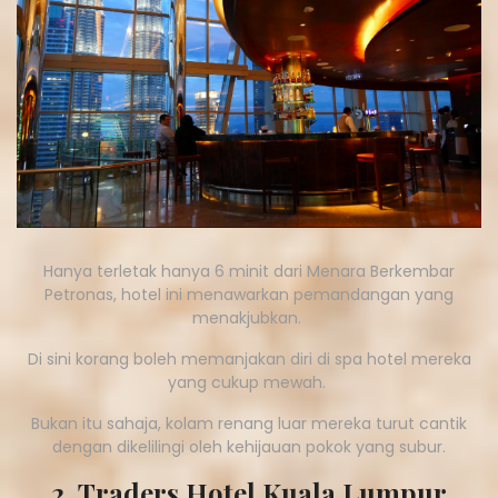
Hanya terletak hanya 6 minit dari Menara Berkembar
Petronas, hotel ini menawarkan pemandangan yang
menakjubkan.
Di sini korang boleh memanjakan diri di spa hotel mereka
yang cukup mewah.
Bukan itu sahaja, kolam renang luar mereka turut cantik
dengan dikelilingi oleh kehijauan pokok yang subur.
2. Traders Hotel Kuala Lumpur