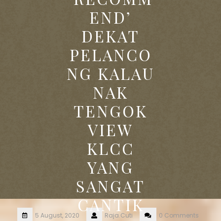
END’
DEKAT
PELANCO
NG KALAU
NAK
TENGOK
VIEW
KLCC
YANG
SANGAT
CANTIK
5 August, 2020
Raja.Cuti
0 Comments