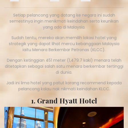
Setiap pelancong yang datang ke negara ini sudah
semestinya ingin menikmati keindahan serta keunikan
yang ada di Malaysia.
Sudah tentu, mereka akan memilih lokasi hotel yang
strategik yang dapat lihat mercu kebanggaan Malaysia
iaitu Menara Berkembar Petronas (KLCC).
Dengan ketinggian 451 meter (1,479.7 kaki) menara telah
ditetapkan sebagai salah satu menara berkembar tertinggi
di dunia.
Jadi ini lima hotel yang patut korang recommend kepada
pelancong kalau nak nikmati keindahan KLCC.
1. Grand Hyatt Hotel