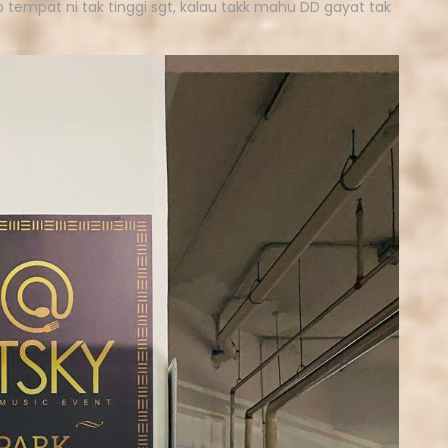
sib tempat ni tak tinggi sgt, kalau takk mahu DD gayat tak