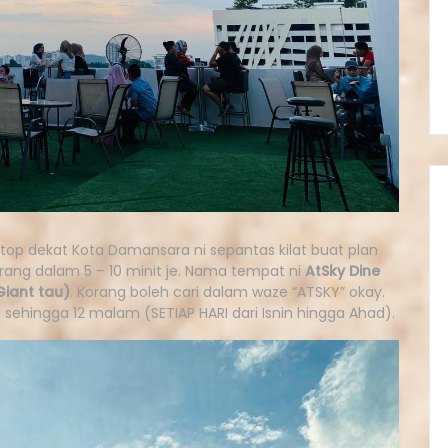
top dekat Kota Damansara ni sepantas kilat buat plan
kurang dalam 5 – 10 minit je. Nama tempat ni
AtSky Dine
Giant tau)
. Korang boleh cari dalam waze “ATSKY” okay.
i sehingga 12 malam (SETIAP HARI dari Isnin hingga Ahad).