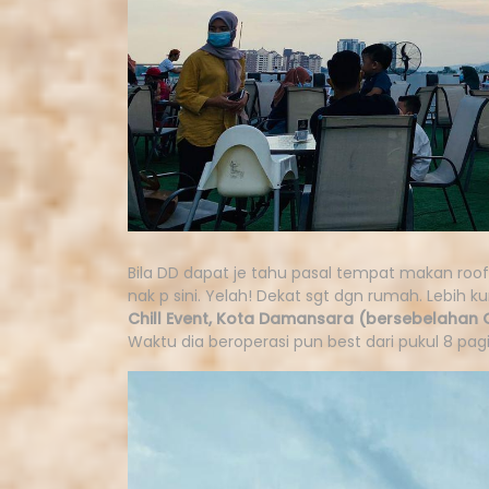
Bila DD dapat je tahu pasal tempat makan roof
nak p sini. Yelah! Dekat sgt dgn rumah. Lebih 
Chill Event, Kota Damansara (bersebelahan 
Waktu dia beroperasi pun best dari pukul 8 pag