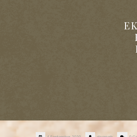
E
4 September, 2020
diyanah
0 C