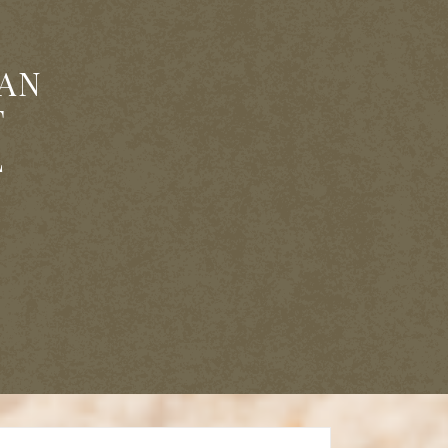
AN
T
L