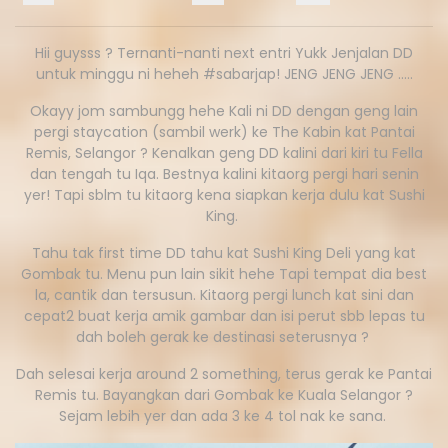
Hii guysss ? Ternanti-nanti next entri Yukk Jenjalan DD
untuk minggu ni heheh #sabarjap! JENG JENG JENG …..
Okayy jom sambungg hehe Kali ni DD dengan geng lain
pergi staycation (sambil werk) ke The Kabin kat Pantai
Remis, Selangor ? Kenalkan geng DD kalini dari kiri tu Fella
dan tengah tu Iqa. Bestnya kalini kitaorg pergi hari senin
yer! Tapi sblm tu kitaorg kena siapkan kerja dulu kat Sushi
King.
Tahu tak first time DD tahu kat Sushi King Deli yang kat
Gombak tu. Menu pun lain sikit hehe Tapi tempat dia best
la, cantik dan tersusun. Kitaorg pergi lunch kat sini dan
cepat2 buat kerja amik gambar dan isi perut sbb lepas tu
dah boleh gerak ke destinasi seterusnya ?
Dah selesai kerja around 2 something, terus gerak ke Pantai
Remis tu. Bayangkan dari Gombak ke Kuala Selangor ?
Sejam lebih yer dan ada 3 ke 4 tol nak ke sana.