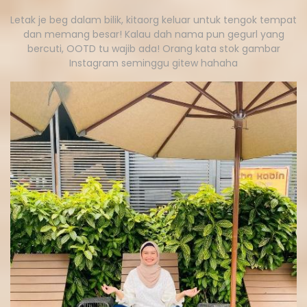
Letak je beg dalam bilik, kitaorg keluar untuk tengok tempat
dan memang besar! Kalau dah nama pun gegurl yang
bercuti, OOTD tu wajib ada! Orang kata stok gambar
Instagram seminggu gitew hahaha