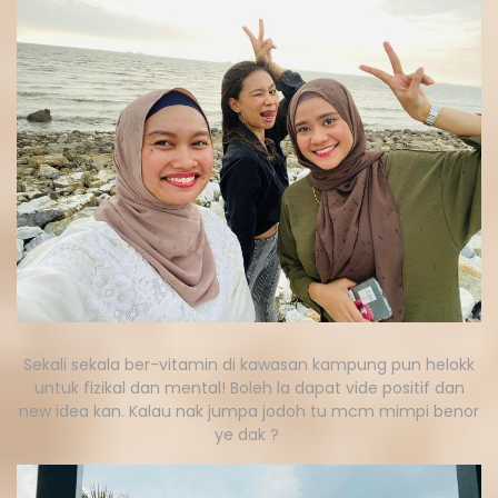
Sekali sekala ber-vitamin di kawasan kampung pun helokk
untuk fizikal dan mental! Boleh la dapat vide positif dan
new idea kan. Kalau nak jumpa jodoh tu mcm mimpi benor
ye dak ?