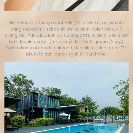
Bila cek in tu kitaorg dapat bilik (Rotterdam), antara bilik
yang terbesarr ? sebab dalam kabin ni boleh masuk 6
orang tau. Yuhuuuuuu!!! DD suka ngatt! Bilik dia ni ada 2 set
katil double decker (utk 4 org) dan 1 katil queen (2 org).
Dalam kabin ni ada dua aircond, dua bilik air dan ofcoz TV.
DD, Fella dan Iqa tak tgok TV pun haha