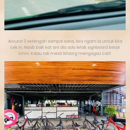
Around 3 setengah sampai sana, kira ngam la untuk kita
cek in. Nasib baik kat sini dia ada letak signboard besar
cmni. Kalau tak mesti kitaorg mengagau cari!