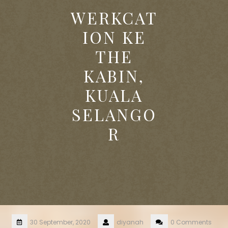
WERKCAT
ION KE
THE
KABIN,
KUALA
SELANGO
R
30 September, 2020
diyanah
0 Comments