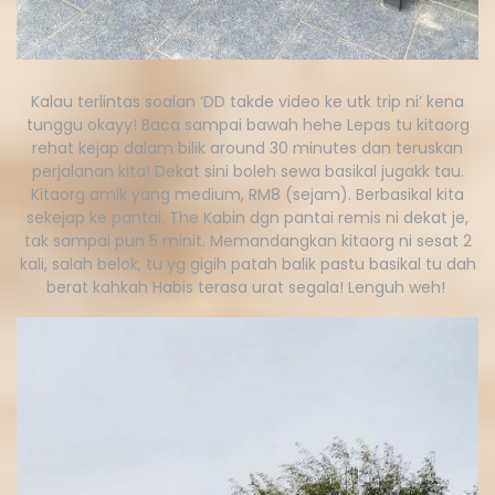
Kalau terlintas soalan ‘DD takde video ke utk trip ni’ kena
tunggu okayy! Baca sampai bawah hehe Lepas tu kitaorg
rehat kejap dalam bilik around 30 minutes dan teruskan
perjalanan kita! Dekat sini boleh sewa basikal jugakk tau.
Kitaorg amik yang medium, RM8 (sejam). Berbasikal kita
sekejap ke pantai. The Kabin dgn pantai remis ni dekat je,
tak sampai pun 5 minit. Memandangkan kitaorg ni sesat 2
kali, salah belok, tu yg gigih patah balik pastu basikal tu dah
berat kahkah Habis terasa urat segala! Lenguh weh!