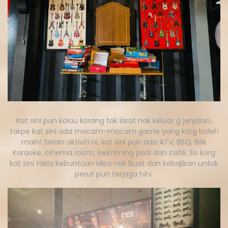
Kat sini pun kalau korang tak larat nak keluar g jenjalan,
takpe kat sini ada macam-macam game yang korg boleh
main! Selain aktiviti ni, kat sini pun ada ATV, BBQ, Bilik
Karaoke, cinema room, swimming pool dan café. So korg
kat sini takla kebuntuan idea nak buat dan kebajikan untuk
perut pun terjaga hihi