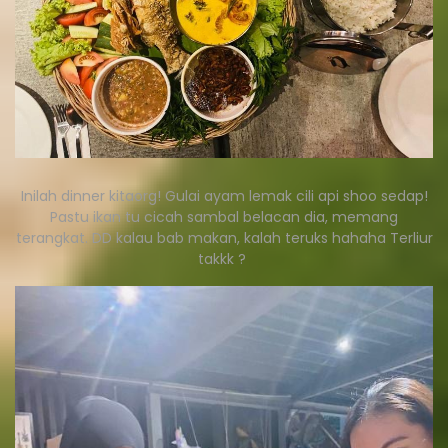
Inilah dinner kitaorg! Gulai ayam lemak cili api shoo sedap!
Pastu ikan tu cicah sambal belacan dia, memang
terangkat. DD kalau bab makan, kalah teruks hahaha Terliur
takkk ?