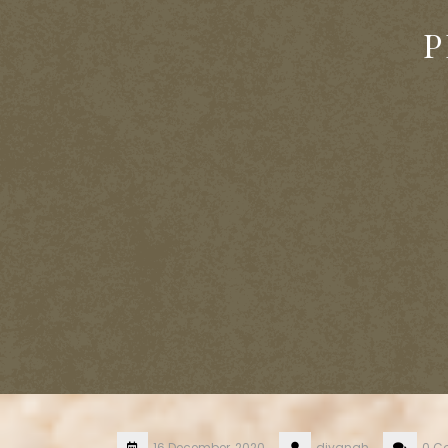
P
16 December, 2020
diyanah
0 C