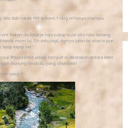
g! Bila dah takde PKP la kann ? Skrg ni hanya mampu
ini. Pekan dia kecil je tapi cukup buat kita rasa tenang.
hlands mcm tu. Oh satu lagii, dgrnya jalan ke atas ni pun
r lelap kejap yer.
your #bucketlist sebab tempat ni dikatakan antara best
gan Gunung Kinabalu yang chantekk!
nah pergi ?