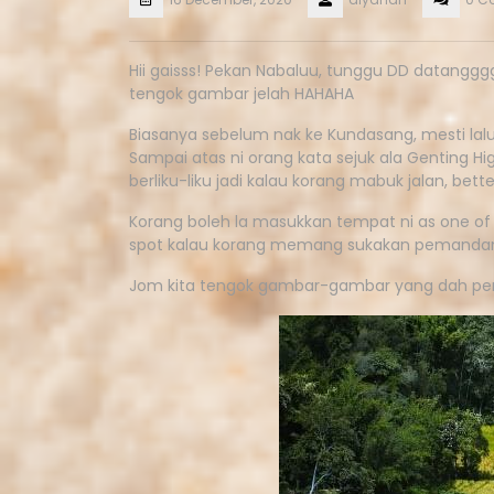
Hii gaisss! Pekan Nabaluu, tunggu DD datanggg
tengok gambar jelah HAHAHA
Biasanya sebelum nak ke Kundasang, mesti lalu s
Sampai atas ni orang kata sejuk ala Genting Hig
berliku-liku jadi kalau korang mabuk jalan, bette
Korang boleh la masukkan tempat ni as one of 
spot kalau korang memang sukakan pemandan
Jom kita tengok gambar-gambar yang dah per