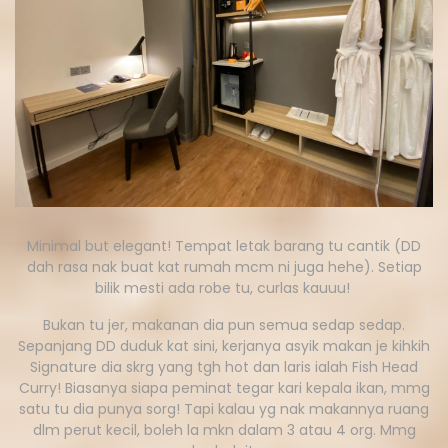
Minimal but elegant! Tempat letak barang tu cantik (DD
dah rasa nak buat kat rumah mcm ni juga hehe). Setiap
bilik mesti ada robe tu, curlas kauuu!
Bukan tu jer, makanan dia pun semua sedap sedap.
Sepanjang DD duduk kat sini, kerjanya asyik makan je kihkih
Signature dia skrg yang tgh hot dan laris ialah Fish Head
Curry! Biasanya siapa peminat tegar kari kepala ikan, mmg
satu tu dia punya sorg! Tapi kalau yg nak makannya ruang
dlm perut kecil, boleh la mkn dalam 3 atau 4 org. Mmg