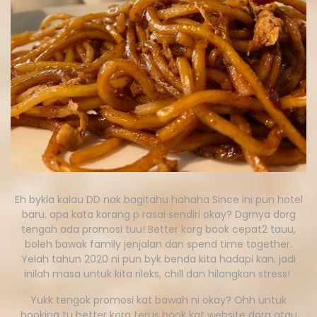
Eh bykla kalau DD nak bagitahu hahaha Since ini pun hotel
baru, apa kata korang p rasai sendiri okay? Dgrnya dorg
tengah ada promosi tuu! Better korg book cepat2 tauu,
boleh bawak family jenjalan dan spend time together.
Yelah tahun 2020 ni pun byk benda kita hadapi kan, jadi
inilah masa untuk kita rileks, chill dan hilangkan stress!
Yukk tengok promosi kat bawah ni okay? Ohh untuk
booking tu better korg terus book kat website dorg atau