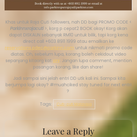
Khas untuk Raja Cuti followers, nah DD bagi PROMO CODE <
Parkinnxrajacuti
>, korg p cepat2 BOOK okay! Korg akan
dapat DISKAUN sebanyak RM10 untuk bilik, tapi korg kena
direct call +603 8911 1999 atau emailkan ke
reservations.pdec@parkinn.com
untuk nikmati promo code
diatas. Oh, sebelum lupa, korang boleh cekidout video
sepanjang kitaorg kat
sini
. Jangan lupa comment, mention
pasangan korang, like dan share!
Jadi sampai sini jelah entri DD utk kali ini. Sampai kita
berjumpa lagi okay? #muahciked stay tuned for next entri
?
Tags:
Cuti-cuti Malaysia
Leave a Reply