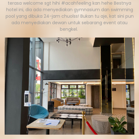
terasa welcome sgt hihi #acahfeeling kan hehe Bestnya
hotel ini, dia ada menyediakan gymnasium dan swimming
pool yang dibuka 24-jam chuolss! Bukan tu aje, kat sini pun
ada menyediakan dewan untuk sebarang event atau
bengkel.