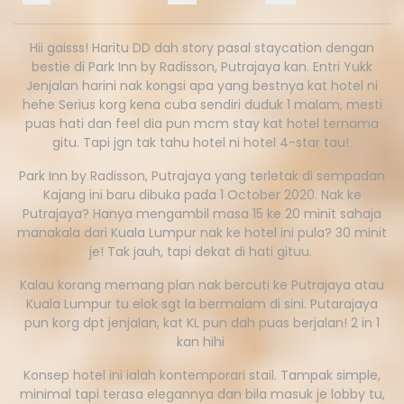
Hii gaisss! Haritu DD dah story pasal staycation dengan
bestie di Park Inn by Radisson, Putrajaya kan. Entri Yukk
Jenjalan harini nak kongsi apa yang bestnya kat hotel ni
hehe Serius korg kena cuba sendiri duduk 1 malam, mesti
puas hati dan feel dia pun mcm stay kat hotel ternama
gitu. Tapi jgn tak tahu hotel ni hotel 4-star tau!
Park Inn by Radisson, Putrajaya yang terletak di sempadan
Kajang ini baru dibuka pada 1 October 2020. Nak ke
Putrajaya? Hanya mengambil masa 15 ke 20 minit sahaja
manakala dari Kuala Lumpur nak ke hotel ini pula? 30 minit
je! Tak jauh, tapi dekat di hati gituu.
Kalau korang memang plan nak bercuti ke Putrajaya atau
Kuala Lumpur tu elok sgt la bermalam di sini. Putarajaya
pun korg dpt jenjalan, kat KL pun dah puas berjalan! 2 in 1
kan hihi
Konsep hotel ini ialah kontemporari stail. Tampak simple,
minimal tapi terasa elegannya dan bila masuk je lobby tu,