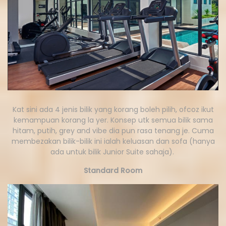
Kat sini ada 4 jenis bilik yang korang boleh pilih, ofcoz ikut
kemampuan korang la yer. Konsep utk semua bilik sama
hitam, putih, grey and vibe dia pun rasa tenang je. Cuma
membezakan bilik-bilik ini ialah keluasan dan sofa (hanya
ada untuk bilik Junior Suite sahaja).
Standard Room