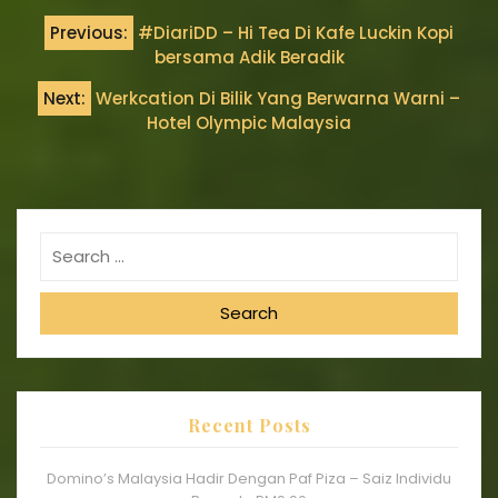
Previous:
#DiariDD – Hi Tea Di Kafe Luckin Kopi
bersama Adik Beradik
Next:
Werkcation Di Bilik Yang Berwarna Warni –
Hotel Olympic Malaysia
Search
Recent Posts
Domino’s Malaysia Hadir Dengan Paf Piza – Saiz Individu