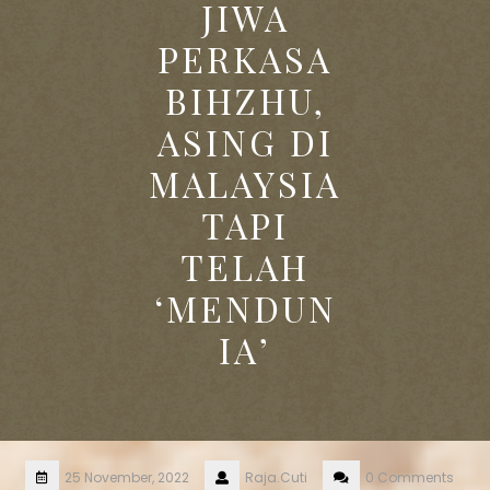
JIWA
PERKASA
BIHZHU,
ASING DI
MALAYSIA
TAPI
TELAH
‘MENDUN
IA’
25 November, 2022
Raja.Cuti
0 Comments