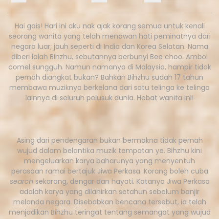
Hai gais! Hari ini aku nak ajak korang semua untuk kenali
seorang wanita yang telah menawan hati peminatnya dari
negara luar; jauh seperti di India dan Korea Selatan. Nama
diberi ialah Bihzhu, sebutannya berbunyi Bee choo. Amboi
comel sungguh. Namun namanya di Malaysia, hampir tidak
pernah diangkat bukan? Bahkan Bihzhu sudah 17 tahun
membawa muziknya berkelana dari satu telinga ke telinga
lainnya di seluruh pelusuk dunia. Hebat wanita ini!
Asing dari pendengaran bukan bermakna tidak pernah
wujud dalam belantika muzik tempatan ye. Bihzhu kini
mengeluarkan karya baharunya yang menyentuh
perasaan ramai bertajuk Jiwa Perkasa. Korang boleh cuba
search
sekarang, dengar dan hayati. Katanya Jiwa Perkasa
adalah karya yang dilahirkan setahun sebelum banjir
melanda negara. Disebabkan bencana tersebut, ia telah
menjadikan Bihzhu teringat tentang semangat yang wujud