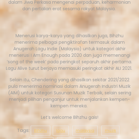
dalam Jiwa Perkasa mengenai perpaduan, keharmonian
dan pertalian erat sesama rakyat Malaysia.
Menerusi karya-karya yang dihasilkan juga, Bihzhu
menerima pelbagai pengiktirafan termasuk dalam
Anugerah Lagu Indie (Malaysia) untuk kategori akhir
menerusi I Am Enough pada 2020 dan juga memenangi
‘song of the week’ pada peringkat separuh akhir pertama.
Lagu Alive turut berjaya memasuki peringkat akhir ALI 2021.
Selain itu, Chendering yang dihasilkan sekitar 2021/2022
pula menerima nominasi dalam Anugerah Industri Muzik
(AIM) untuk kategori Susunan Muzik Terbaik, selain sering
menjadi pilihan penganjur untuk menjalankan kempen-
kempen mereka.
Let’s welcome Bihzhu gais!
Tags:
Bihzhu
lagu
malaysia
muzik