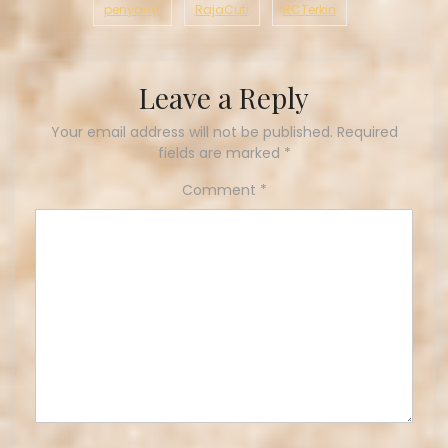
penyanyi
RajaCuti
RCTerkin
Leave a Reply
Your email address will not be published.
Required
fields are marked
*
Comment
*