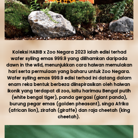
Koleksi HABIB x Zoo Negara 2023 ialah edisi terhad
wafer syiling emas 999.9 yang diilhamkan daripada
dawn in the wild, menunjukkan cara haiwan memulakan
hari serta permulaan yang baharu untuk Zoo Negara.
Wafer syiling emas 999.9 edisi terhad ini datang dalam
enam reka bentuk berbeza diinspirasikan oleh haiwan
ikonik yang terdapat di zoo, iaitu harimau Bengal putih
(white bengal tiger), panda gergasi (giant panda),
burung pegar emas (golden pheasant), singa Afrika
(african lion), zirafah (giraffe) dan raja cheetah (king
cheetah).