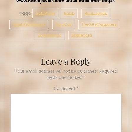
www.habibjewels.com untuk maklumat lanjut.
Tags:
GoldWafer
Habib
HabibJewels
HabibXZooNegara
RajaCuti
TheGiftofHappiness
ZooMalaysia
ZooNegara
Leave a Reply
Your email address will not be published.
Required
fields are marked
*
Comment
*