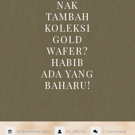
NAK
TAMBAH
KOLEKSI
GOLD
WAFER?
HABIB
ADA YANG
BAHARU!
28 November, 2023
RC.Off1c14L
0 Comments