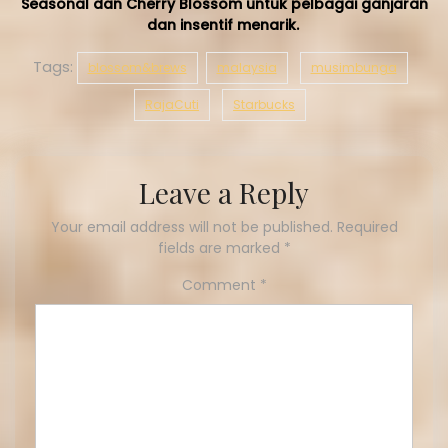
Seasonal dan Cherry Blossom untuk pelbagai ganjaran
dan insentif menarik.
Tags:
blossom&brews
malaysia
musimbunga
RajaCuti
Starbucks
Leave a Reply
Your email address will not be published.
Required
fields are marked
*
Comment
*