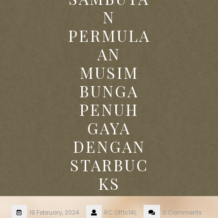
N
PERMULA
AN
MUSIM
BUNGA
PENUH
GAYA
DENGAN
STARBUC
KS
19 February, 2024
RC.Off1c14L
0 Comments