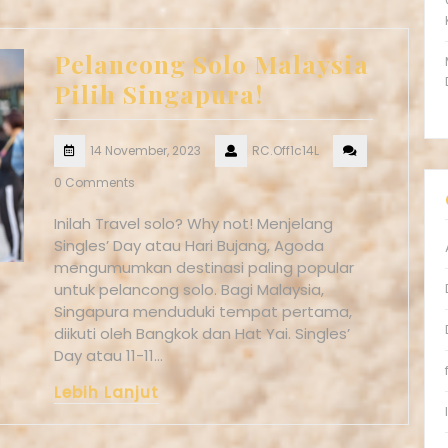
Pelancong Solo Malaysia
Pilih Singapura!
14 November, 2023
RC.Off1c14L
0 Comments
Inilah Travel solo? Why not! Menjelang
Singles’ Day atau Hari Bujang, Agoda
mengumumkan destinasi paling popular
untuk pelancong solo. Bagi Malaysia,
Singapura menduduki tempat pertama,
diikuti oleh Bangkok dan Hat Yai. Singles’
Day atau 11-11…
Lebih Lanjut