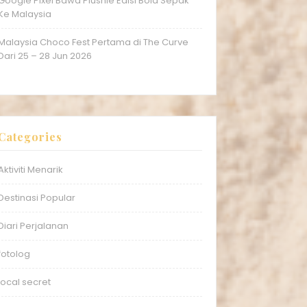
Google Pixel Bawa Plushie Edisi Bola Sepak
Ke Malaysia
Malaysia Choco Fest Pertama di The Curve
Dari 25 – 28 Jun 2026
Categories
Aktiviti Menarik
Destinasi Popular
Diari Perjalanan
fotolog
local secret