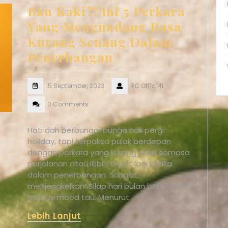
Bau Kaki?! Ini 5 Perkara
Yang Mengundang Rasa
Kurang Senang Dalam
Penerbangan
15 September, 2023
RC.Off1c14L
0 Comments
Hati dah berbunga-bunga nak pergi
holiday, tapi terpaksa pulak berdepan
dengan perkara yang kurang enak semasa
perjalanan atau lebih tepat lagi ketika
dalam penerbangan. Sangat
menjengkelkan! Silap hari bulan boleh spoil
holiday mood tau. Menurut…
Lebih Lanjut