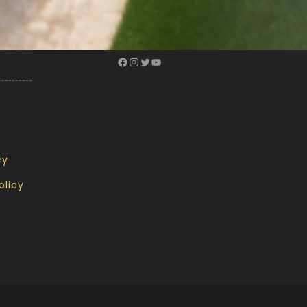
cy
olicy