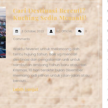
Cari Destinasi Bercuti?
Kuching Sedia Menanti!
3 October, 2023
RC.Off1c14L
0
Comments
Waktu feveret untuk melancong dah
tentu hujung tahun. Baik yg mencari
destinasi dan pengalaman unik untuk
sambutan ambang tahun baru atau Hari
Krismas, 10 hari terakhir bulan Disember
memang jadi pilihan untuk jalan-jalan atau
bercuti.…
Lebih Lanjut