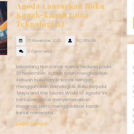
Agoda Lancarkan Buku
Kanak-kanak Guna
Teknologi AI
20 November, 2023
RC.Off1c14L
0 Comments
Menjelang Hari Kanak-Kanak Sedunia pada
20 November, Agoda telah menghasilkan
sebuah buku kanak-kanak dengan
menggunakan teknologi AI. Buku berjudul
'Maya and the Secret World of Agoda’ ini
bertujuan untuk menyemarakkan
imaginasi serta menggalakkan kanak-
kanak meneroka…
Lebih Lanjut