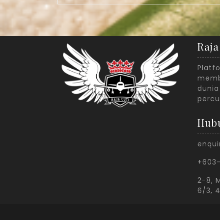
Raja
Platf
membe
dunia
percu
Hub
enqui
+603
2-8, M
6/3, 