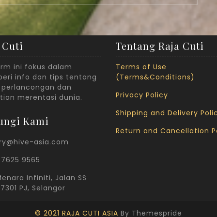
 Cuti
Tentang Raja Cuti
orm ini fokus dalam
Terms of Use
ri info dan tips tentang
(Terms&Conditions)
 perlancongan dan
Privacy Policy
tian merentasi dunia.
Shipping and Delivery Poli
ungi Kami
Return and Cancellation P
ry@hive-asia.com
-7625 9565
enara Infiniti, Jalan SS
47301 PJ, Selangor
© 2021 RAJA CUTI ASIA
By Themespride