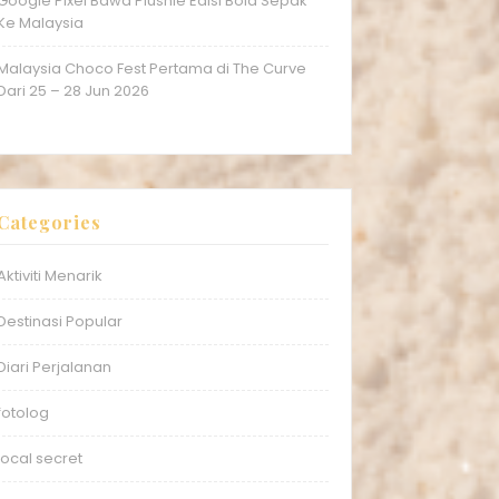
Google Pixel Bawa Plushie Edisi Bola Sepak
Ke Malaysia
Malaysia Choco Fest Pertama di The Curve
Dari 25 – 28 Jun 2026
Categories
Aktiviti Menarik
Destinasi Popular
Diari Perjalanan
fotolog
local secret