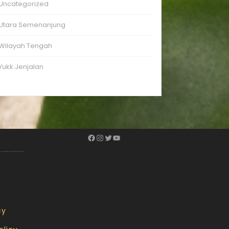
Uncategorized
Utara Semenanjung
Wilayah Tengah
Yukk Jenjalan
cy