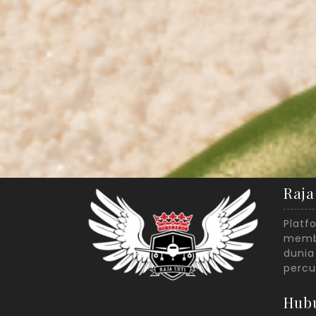
Raja
Platf
membe
dunia
percu
Hub