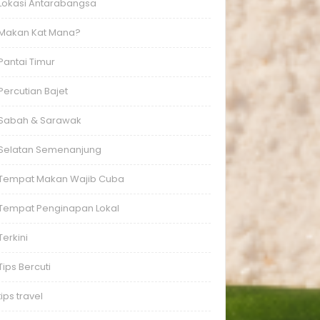
Lokasi Antarabangsa
Makan Kat Mana?
Pantai Timur
Percutian Bajet
Sabah & Sarawak
Selatan Semenanjung
Tempat Makan Wajib Cuba
Tempat Penginapan Lokal
Terkini
Tips Bercuti
tips travel