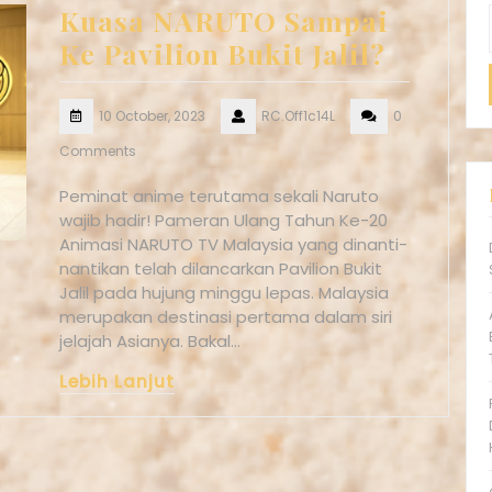
Kuasa NARUTO Sampai
Ke Pavilion Bukit Jalil?
10 October, 2023
RC.Off1c14L
0
Comments
Peminat anime terutama sekali Naruto
wajib hadir! Pameran Ulang Tahun Ke-20
Animasi NARUTO TV Malaysia yang dinanti-
nantikan telah dilancarkan Pavilion Bukit
Jalil pada hujung minggu lepas. Malaysia
merupakan destinasi pertama dalam siri
jelajah Asianya. Bakal…
Lebih Lanjut