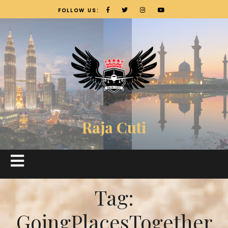
FOLLOW US:
Raja Cuti
Tag:
GoingPlacesTogether