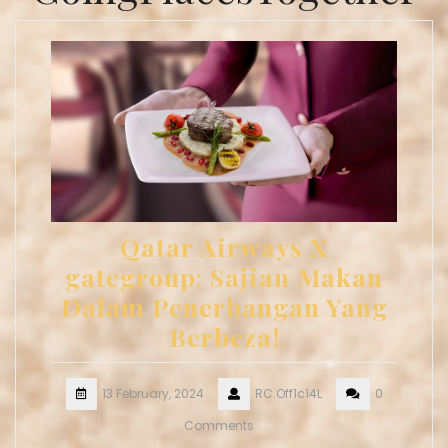
Qatar Airways X
gategroup: Sajian Makan
Dalam Penerbangan Yang
Berbeza!
13 February, 2024
RC.Off1c14L
0
Comments