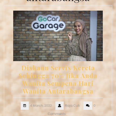
Diskaun Servis Kereta
Sehingga 70% Jika Anda
Wanita Sempena Hari
Wanita Antarabangsa
4 March, 2022
Raja.Cuti
0
Comments