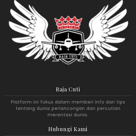
Raja Cuti
Platform ini fokus dalam memberi info dan tips
tentang dunia perlancongan dan percutian
merentasi dunia.
Hubungi Kami