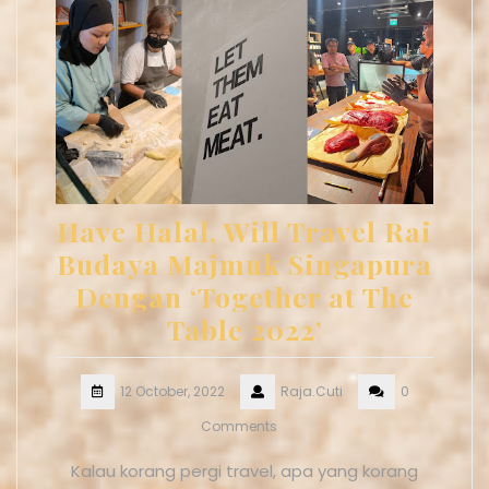
Have Halal, Will Travel Rai
Budaya Majmuk Singapura
Dengan ‘Together at The
Table 2022’
12 October, 2022
Raja.Cuti
0
Comments
Kalau korang pergi travel, apa yang korang