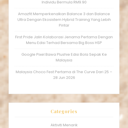
Individu Bermula RM9.90
Amazfit Memperkenalkan Balance 3 dan Balance
Ultra Dengan Ekosistem Hybrid Training Yang Lebih
Pintar
First Pride Jalin Kolaborasi Jenama Pertama Dengan
Menu Edisi Terhad Bersama Big Boss HSP
Google Pixel Bawa Plushie Edisi Bola Sepak Ke
Malaysia
Malaysia Choco Fest Pertama di The Curve Dari 25 –
28 Jun 2026
Categories
Aktiviti Menarik