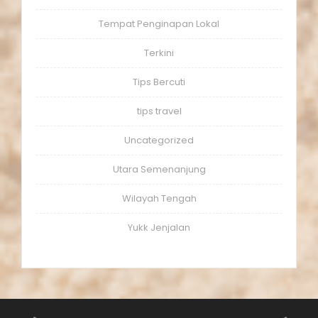
Tempat Penginapan Lokal
Terkini
Tips Bercuti
tips travel
Uncategorized
Utara Semenanjung
Wilayah Tengah
Yukk Jenjalan