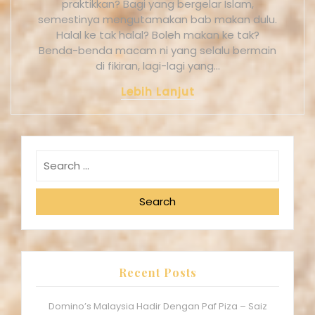
praktikkan? Bagi yang bergelar Islam,
semestinya mengutamakan bab makan dulu.
Halal ke tak halal? Boleh makan ke tak?
Benda-benda macam ni yang selalu bermain
di fikiran, lagi-lagi yang…
Lebih Lanjut
Search
Recent Posts
Domino’s Malaysia Hadir Dengan Paf Piza – Saiz