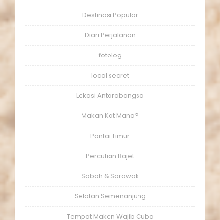
Destinasi Popular
Diari Perjalanan
fotolog
local secret
Lokasi Antarabangsa
Makan Kat Mana?
Pantai Timur
Percutian Bajet
Sabah & Sarawak
Selatan Semenanjung
Tempat Makan Wajib Cuba