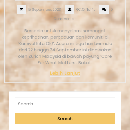
15 September, 2023
RC.Off1c14L
0
Comments
Bersedia untuk menyelami semangat
keprihatinan, perpaduan dan komuniti di
‘Karnival Kita OK!’. Acara ini tiga hari bermula
dari 22 hingga 24 September ini dibawakan
oleh Zurich Malaysia di bawah payung ‘Care
For What Matters’. Bakal…
Lebih Lanjut
Search