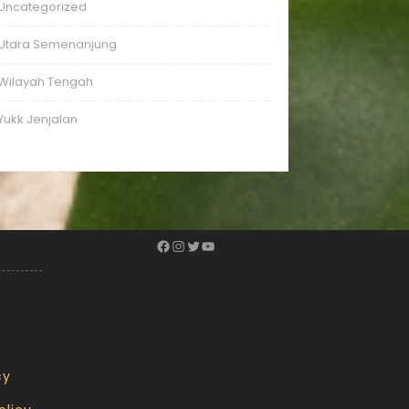
Uncategorized
Utara Semenanjung
Wilayah Tengah
Yukk Jenjalan
cy