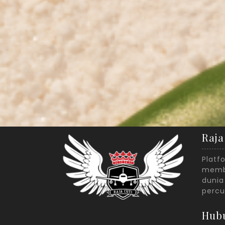
Raja
Platf
membe
dunia
percu
Hub