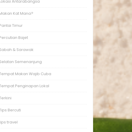
Lokasi Antarabangsa
Makan Kat Mana?
Pantai Timur
Percutian Bajet
Sabah & Sarawak
Selatan Semenanjung
Tempat Makan Wajib Cuba
Tempat Penginapan Lokal
Terkini
Tips Bercuti
tips travel