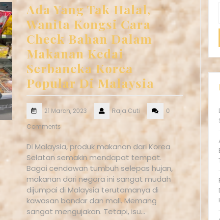
Ada Yang Tak Halal,
Wanita Kongsi Cara
Check Bahan Dalam
Makanan Kedai
Serbaneka Korea
Popular Di Malaysia
21 March, 2023
Raja.Cuti
0
Comments
Di Malaysia, produk makanan dari Korea
Selatan semakin mendapat tempat.
Bagai cendawan tumbuh selepas hujan,
makanan dari negara ini sangat mudah
dijumpai di Malaysia terutamanya di
kawasan bandar dan mall. Memang
sangat mengujakan. Tetapi, isu…