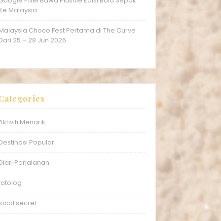
Google Pixel Bawa Plushie Edisi Bola Sepak
Ke Malaysia
Malaysia Choco Fest Pertama di The Curve
Dari 25 – 28 Jun 2026
Categories
Aktiviti Menarik
Destinasi Popular
Diari Perjalanan
fotolog
local secret