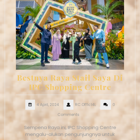
Bestnya Raya Stail Saya Di
IPC Shopping Centre
4 April, 2024
RC.Off1c14L
0
Comments
Sempena Raya ini, IPC Shopping Centre
mengalu-alukan pengunjungnya untuk