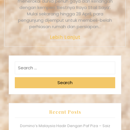
menerokai dunia penuh gaya dan keriangan
dengan kempen ‘Bestnya Raya Stail Saya’.
Mulai sekarang hingga 28 April, para
pengunjung dijemput untuk membeli-belah
perhiasan rumah dan persiapan…
Lebih Lanjut
Search
Recent Posts
Domino’s Malaysia Hadir Dengan Paf Piza – Saiz