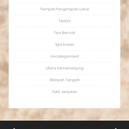
Tempat Penginapan Lokal
Terkini
Tips Bercuti
tips travel
Uncategorized
Utara Semenanjung
Wilayah Tengah
Yukk Jenjalan