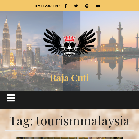
FOLLOW US:
Raja Cuti
Tag:
tourismmalaysia