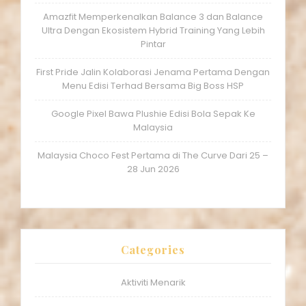
Amazfit Memperkenalkan Balance 3 dan Balance
Ultra Dengan Ekosistem Hybrid Training Yang Lebih
Pintar
First Pride Jalin Kolaborasi Jenama Pertama Dengan
Menu Edisi Terhad Bersama Big Boss HSP
Google Pixel Bawa Plushie Edisi Bola Sepak Ke
Malaysia
Malaysia Choco Fest Pertama di The Curve Dari 25 –
28 Jun 2026
Categories
Aktiviti Menarik