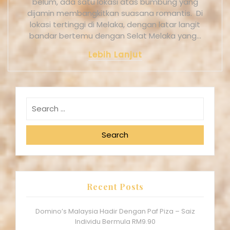
belum, ada satu lokasi atas bumbung yang
dijamin membangkitkan suasana romantis. Di
lokasi tertinggi di Melaka, dengan latar langit
bandar bertemu dengan Selat Melaka yang…
Lebih Lanjut
Search
Recent Posts
Domino’s Malaysia Hadir Dengan Paf Piza – Saiz
Individu Bermula RM9.90