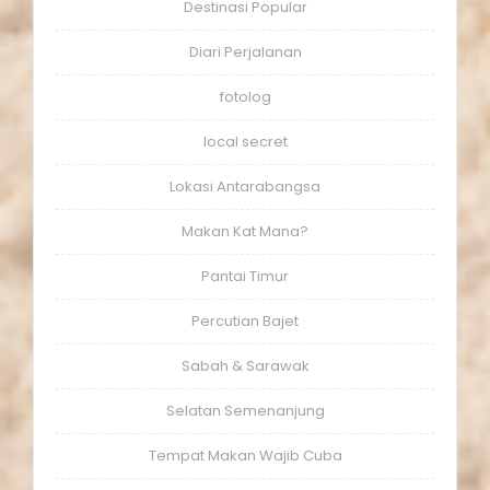
Destinasi Popular
Diari Perjalanan
fotolog
local secret
Lokasi Antarabangsa
Makan Kat Mana?
Pantai Timur
Percutian Bajet
Sabah & Sarawak
Selatan Semenanjung
Tempat Makan Wajib Cuba